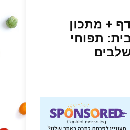
דף + מתכון
ית: תפוחי