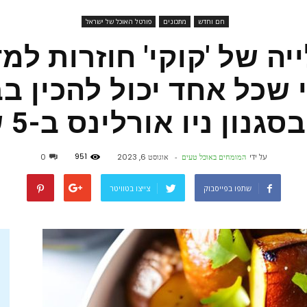
חם וחדש
מתכונים
פורטל האוכל של ישראל
פורטל
ה של 'קוקי' חוזרות למ
 שכל אחד יכול להכין בב
נון ניו אורלינס ב-5 שלבים
אוכל
951
על ידי
המומחים באוכל טעים
-
אוגוסט 6, 2023
0
שתפו בפייסבוק
צייצו בטוויטר