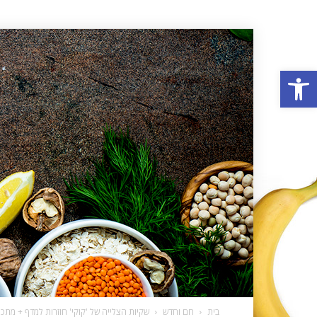
פתח סרגל נגישות
בית
חם וחדש
שקיות הצלייה של 'קוקי' חוזרות למדף + מתכון 