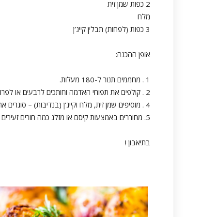
2 כפות שמן זית
מלח
3 כפות (לפחות) תבלין קייג’ן
אופן ההכנה:
1 . מחממים תנור ל-180 מעלות.
2 . קולפים את תפוחי האדמה וחותכים לרבעים או לפרוסות צ’יפס עבות ומכניסים לשקית “קוקי”.
4 . מוסיפים שמן זית, מלח וקייג’ן (בנדיבות) – סוגרים את השקית, ומנערים עד שכל תפוחי האדמה נצבעים באדום.
5. מחוררים באמצעות קיסם או מזלג כמה חורים זעירים ומכניסים לתנור ל-45 דקות.
בתיאבון !