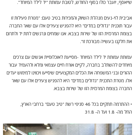
שייאסף, יועבר כולו בסוף החודש, לטובת עמותת "יד לילד המיוחד".
אביבית לוי-נעים מנהלת השיווק והמכירות בטיב טעם: "מטרת פעילות זו
עבור תוכנית "גדולים במדים" היא להפגיש צעירים אלו עם שאר החברה
בצומת המרכזית הזו של שירות בצבא. אנו שמחים ונרגשים לתת יד ולתרום
את חלקנו בעשייה מבורכת זו".
עמותת עמותת יד לילד המיוחד -מסייעת לאוכלוסיית אנשים עם צרכים
מיוחדים להשתלב בחברה, לקיים אורח חיים עצמאי ומלא ולהעמיד עבור
ההורים ובני המשפחה את הכלים המקצועיים שיסייעו ויכווינו למימוש יעדים
אלו. מטרת התכנית "גדולים במדים" היא להפגיש צעירים אלו עם שאר
החברה בצומת המרכזית הזו של שירות בצבא.
• ההתרמה תתקיים בכל 46 סניפי רשת "טיב טעם" ברחבי הארץ,
החל מה- 1.8 ועד ה- 31.8