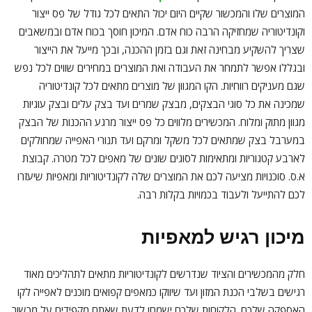
המוצרים שלו והמכשור שקיים היום יכול התאים לכל גודל של פס ייצור
וקונדיטוריה שמחזיקה הרבה כוח אדם. המיכון חוסך בכוח אדם ובמשאבים
שצריך להשקיע מבחינה זאת וגם בזמן ההכנה, ובכך מייעל את הייצור
ובגללו אפשר לתמחר את העבודה ואת המוצרים במחירים שווים לכל נפש
שגם מעניקים רווחיות. הקו המגוון של מוצרים מתאים לכל קונדיטוריה
שמכינה את כל סוגי הבצקים, מבצק שמרים ועד בצק עלים ובצק עוגיות
מגוון מתוק ומלוח. המכשירים מלווים כל פס ייצור מרגע ההכנות של הבצק
במערבל בצק שמתאים לכל משקל ומרקם ועד תנורי האפייה שמחולקים
לארבע קטגוריות ומתאימות לסוגים שונים של מאפים לכל מטרה. קבוצת
א.ס. סוכנויות מציעה לכם את המוצרים שלה לקונדיטוריות ומאפיות שיעזרו
לכם להתייעל ולעבוד בכמויות בקלות רבה.
מיכון רגיש למאפיות
חלק מהמכשירים והציוד שנדרשים לקונדיטוריות מתאים לתהליכים מאוד
רגישים בשלבי הכנת המזון ועד שיווקו כמאפים קפואים מוכנים לאפייה לקו
האספקה שלכם. הלקוחות שלכם ישמחו לדעת שאתם מקפידים על מכשור