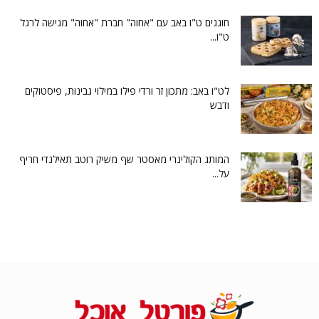
חוגגים ט"ו באב עם "אחוה" חברת "אחוה" מגישה לרגל
ט"ו...
לט"ו באב: מתכון זר ורדי פילו במילוי גבינות, פיסטוקים
ודבש
המותג הקולינרי מאסטר שף משיק רוטב תאילנדי חריף
על...