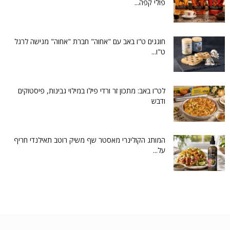
פולי קפה...
חוגגים ט"ו באב עם "אחוה" חברת "אחוה" מגישה לרגל
ט"ו...
לט"ו באב: מתכון זר ורדי פילו במילוי גבינות, פיסטוקים
ודבש
המותג הקולינרי מאסטר שף משיק רוטב תאילנדי חריף
על...