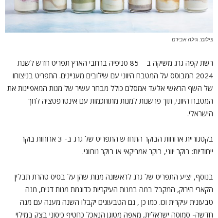
צילום: גילה אבירם
רשת קפה גרג משיקה ב – 85 סניפיה ברחבי הארץ תפריט חדש לשנת
2024 המבוסס על המטבח היווני עם שילובים מעניינים. התפריט בניצוחו
של השף הראשי אלעד אמסלם כולל מבחר עשיר של מנות המאפיינות את
המטבח היווני, תוך פרשנות למנות מתוחכמות עם אינטרפטציה לחך
הישראלי.
בקטגוריית ארוחות הבוקר התחדש התפריט של גרג ב- 3 ארוחות בוקר
ייחודיות: בוקר יווני, בוקר אמריקאי או בוקר נורווגי.
בנוסף, יציע התפריט של גרג לראשונה מנות שהן על בסיס טהרת תבלין
הקארי הירוק, המקבל במה במנות העיקריות כדוגמת מנות דגים, מנה
טבעונית עיקרית וכו. כמו כן , גם הטבעונים יקבלו השנה מענה עם מנה
חדשה- סמוסה ישראלית, מאפה מטוגן הנאכל כחטיף כיסוני בצק במילוי