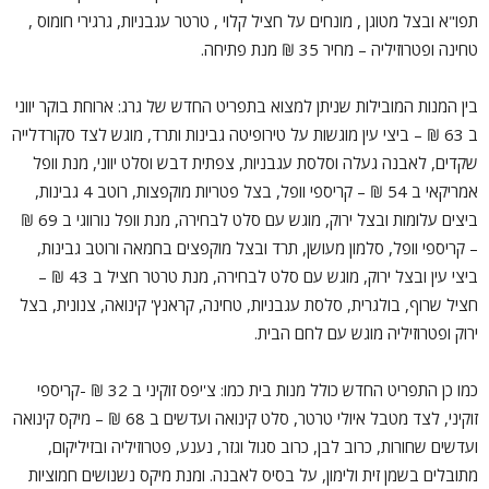
תפו"א ובצל מטוגן , מונחים על חציל קלוי , טרטר עגבניות, גרגירי חומוס ,
טחינה ופטרוזיליה – מחיר 35 ₪ מנת פתיחה.
בין המנות המובילות שניתן למצוא בתפריט החדש של גרג: ארוחת בוקר יווני
ב 63 ₪ – ביצי עין מוגשות על טירופיטה גבינות ותרד, מוגש לצד סקורדלייה
שקדים, לאבנה געלה וסלסת עגבניות, צפתית דבש וסלט יווני, מנת וופל
אמריקאי ב 54 ₪ – קריספי וופל, בצל פטריות מוקפצות, רוטב 4 גבינות,
ביצים עלומות ובצל ירוק, מוגש עם סלט לבחירה, מנת וופל נורווגי ב 69 ₪
– קריספי וופל, סלמון מעושן, תרד ובצל מוקפצים בחמאה ורוטב גבינות,
ביצי עין ובצל ירוק, מוגש עם סלט לבחירה, מנת טרטר חציל ב 43 ₪ –
חציל שרוף, בולגרית, סלסת עגבניות, טחינה, קראנץ' קינואה, צנונית, בצל
ירוק ופטרוזיליה מוגש עם לחם הבית.
כמו כן התפריט החדש כולל מנות בית כמו: צ'יפס זוקיני ב 32 ₪ -קריספי
זוקיני, לצד מטבל איולי טרטר, סלט קינואה ועדשים ב 68 ₪ – מיקס קינואה
ועדשים שחורות, כרוב לבן, כרוב סגול וגזר, נענע, פטרוזיליה ובזיליקום,
מתובלים בשמן זית ולימון, על בסיס לאבנה. ומנת מיקס נשנושים חמוציות