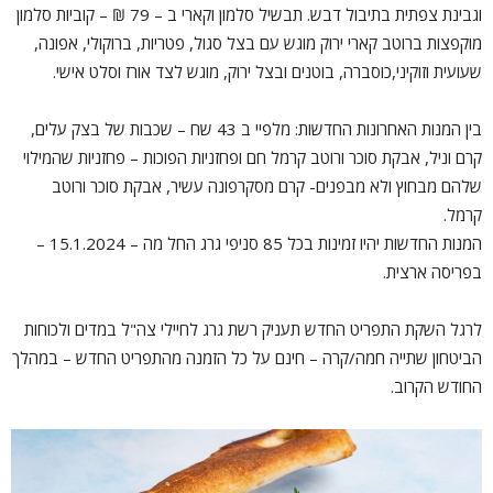
וגבינת צפתית בתיבול דבש. תבשיל סלמון וקארי ב – 79 ₪ – קוביות סלמון
מוקפצות ברוטב קארי ירוק מוגש עם בצל סגול, פטריות, ברוקולי, אפונה,
שעועית וזוקיני,כוסברה, בוטנים ובצל ירוק, מוגש לצד אורז וסלט אישי.
בין המנות האחרונות החדשות: מלפיי ב 43 שח – שכבות של בצק עלים,
קרם וניל, אבקת סוכר ורוטב קרמל חם ופחזניות הפוכות – פחזניות שהמילוי
שלהם מבחוץ ולא מבפנים- קרם מסקרפונה עשיר, אבקת סוכר ורוטב
קרמל.
המנות החדשות יהיו זמינות בכל 85 סניפי גרג החל מה – 15.1.2024 –
בפריסה ארצית.
לרגל השקת התפריט החדש תעניק רשת גרג לחיילי צה"ל במדים ולכוחות
הביטחון שתייה חמה/קרה – חינם על כל הזמנה מהתפריט החדש – במהלך
החודש הקרוב.