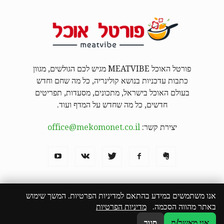
פורטל האוכל MEATVIBE מגיש לכם הגולשים, מגוון
כתבות עדכניות בנושא קולינריה, כל מה שחם וחדש
בעולם האוכל בישראל, מתכונים, מסעדות, תפריטים
חדשים, כל מה שחדש על המדף ועוד.
יצירת קשר:
office@mekomonet.co.il
אנו משתמשים במידע בהתאם למדיניות הפרטיות. המשך שימוש
באתר מהווה הסכמה.
מדיניות הפרטיות
מחפשים כותבים
פרסמו אצלנו
פרסום תוכן שיווקי
המבורגר באילת
הצהרת נגישות
אני מאשר/ת
סגור