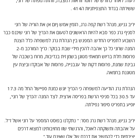
לעזה. לאחר כחודש של חוסר וודאות למצבה, זוהתה גופתה של רוני,
ששירתה בגדוד התצפיתניות ה414 .
יריב גניש, מנהל רשת קפה גרג, הזמין אמש (יום א) את הוריה של רוני
לסניף גרג כפר סבא להיות הראשונים לטעום את הכריך של רוני שיכנס כבר
השבוע לתפריט החדש. המפגש בין הנהלת גרג למשפחה כלל הצגת
המנה שרוני כל כך אהבה להכין מידי שבת בבוקר: כריך המורכב מ-2
פרוסות חלת בריוש חמאתי מטוגן בשמן זית בנדיבות, מרוח בשכבה של
גבינת שמנת, פרוסות דקות של עגבנייה, פרוסות של אבוקדו וביצת עין
מטוגנת בחמאה.
הנהלת גרג הודיעה למשפחה כי הכריך יוגש כמנת ספיישל החל מה 17.3
עד 30.5 בכל סניפי הרשת בפריסה ארצית. לצד המנה 'הכריך של רוני',
יופיע בתפריט סיפור נפילתה.
יריב גניש, מנהל רשת גרג מסר: " נתקלנו בפוסט המספר על רוני אשל ז"ל.
על אהבתה ותשוקתה לאוכל, והרגשתי שזו מחויבותינו למצוא דרכים
יצירתיות כדי להמשיך את דרכם של אלו שאינם עוד."