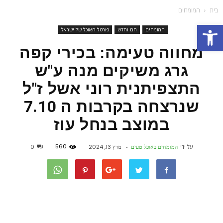
בית
המומחים
פתח סרגל נגישות
המומחים
חם וחדש
פורטל האוכל של ישראל
מחווה טעימה: בכירי קפה
גרג משיקים מנה ע"ש
התצפיתנית רוני אשל ז"ל
שנרצחה בקרבות ה 7.10
במוצב בנחל עוז
560
על ידי
המומחים באוכל טעים
-
מרץ 13, 2024
0