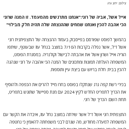
צילום: יחצ גרג
אייל אשל, אביה של רוני:"אנחנו מתרגשים מהמעמד. זו המנה שרוני
הכי אהבה להכין ואנחנו שמחים שההנצחה שלה תהיה חלק מבילוי"
בהמשך לפוסט שפורסם בפייסבוק בעמוד ההנצחה של התצפיתנית רוני
אשל ז"ל, אשר נפלה בקרבות ה7/10 במוצב בנחל עוז שבעוטף, שיתפו
הוריה אייל ושרון אשל את אהבתה לבישול וקולנריה. במסגרת הפוסט,
המשפחה העלתה תמונות ומתכונים של המנה הכי אהובה על רוני שנהגה
להכין בבית: חלת בריוש עם ביצת עיין ותוספות.
בכירי רשת קפה גרג שנתקלו בפוסט בחרו מייד להרים את הכפפה ולהוסיף
את הכריך לתפריט החדש לקיץ 2024 עם מנת ספיישל שתוגש בתפריט,
תחת השם: הכריך של רוני.
התצפתית רוני אשל ז"ל אשר שירתה במוצב נחל עוז, איבדה את הקשר עם
המשפחה למעלה מחודש, מה שגרם לבני משפחתה להאמין כי נחטפה