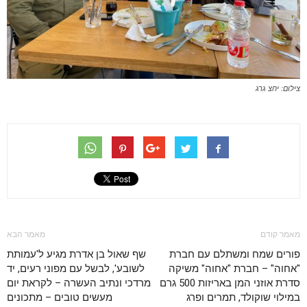
צילום: יחצ גרג
מאמר קודם
מאמר הבא
פורים שמח ומשתלם עם חברת
שף שאול בן אדרת מגיע ל'עמותת
"אחוה" – חברת "אחוה" משיקה
לשובע', לבשל עם מפוני רעים, יד
סדרת אוזני המן באריזות 500 גרם
מרדכי ונתיב העשרה – לקראת יום
במילוי שוקולד, תמרים ופרג
מעשים טובים – מתכונים