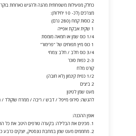
כחלק מפעילות משפחתית מהנה ולהגיש כארוחת בוקר או
מצרכים (לכ- 10 יחידות):
2 כוסות קמח (280 גרם)
1 שקית אבקת אפייה
1/4 כוס שמן או חמאה מומסת
1 כוס מיץ תפוחים של "פרימור"
3/4 כוס חלב / חלב צמחי
2-3 כפות סוכר
קורט מלח
1/2 כפית קינמון (לא חובה)
2 ביצים
מעט שמן לטיגון
להגשה: סירופ מייפל / דבש / ריבה / ממרח שוקולד / ח
אופן ההכנה:
1. מכינים את הבלילה: בקערה טורפים היטב את כל הרכיבים עד לקבלת בלילה אחידה ללא גושים.
2. מחממים מעט שמן במחבת נונסטיק, יוצקים כרבע כ