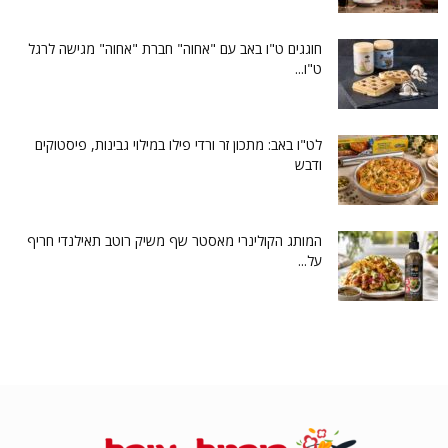
חוגגים ט"ו באב עם "אחוה" חברת "אחוה" מגישה לרגל
ט"ו...
לט"ו באב: מתכון זר ורדי פילו במילוי גבינות, פיסטוקים
ודבש
המותג הקולינרי מאסטר שף משיק רוטב תאילנדי חריף
על...