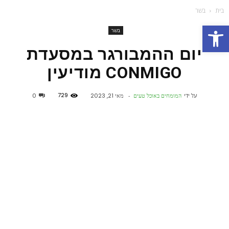
בית
בשר
פתח סרגל נגישות
בשר
יום ההמבורגר במסעדת
CONMIGO מודיעין
729
על ידי
המומחים באוכל טעים
-
מאי 21, 2023
0