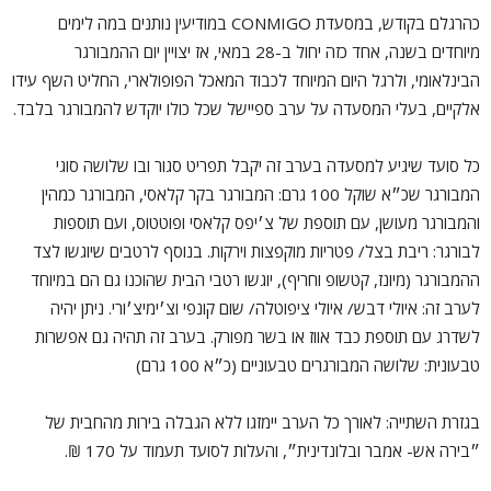
כהרגלם בקודש, במסעדת CONMIGO במודיעין נותנים במה לימים
מיוחדים בשנה, אחד כזה יחול ב-28 במאי, אז יצויין יום ההמבורגר
הבינלאומי, ולרגל היום המיוחד לכבוד המאכל הפופולארי, החליט השף עידו
אלקיים, בעלי המסעדה על ערב ספיישל שכל כולו יוקדש להמבורגר בלבד.
כל סועד שיגיע למסעדה בערב זה יקבל תפריט סגור ובו שלושה סוגי
המבורגר שכ״א שוקל 100 גרם: המבורגר בקר קלאסי, המבורגר כמהין
והמבורגר מעושן, עם תוספת של צ׳יפס קלאסי ופוטטוס, ועם תוספות
לבורגר: ריבת בצל/ פטריות מוקפצות וירקות. בנוסף לרטבים שיוגשו לצד
ההמבורגר (מיונז, קטשופ וחריף), יוגשו רטבי הבית שהוכנו גם הם במיוחד
לערב זה: איולי דבש/ איולי ציפוטלה/ שום קונפי וצ׳ימיצ׳ורי. ניתן יהיה
לשדרג עם תוספת כבד אווז או בשר מפורק. בערב זה תהיה גם אפשרות
טבעונית: שלושה המבורגרים טבעוניים (כ״א 100 גרם)
בגזרת השתייה: לאורך כל הערב יימזגו ללא הגבלה בירות מהחבית של
״בירה אש- אמבר ובלונדינית״, והעלות לסועד תעמוד על 170 ₪.