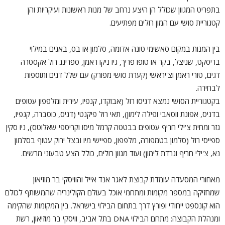
בתפריט המגוון שכולל הן היצע נרחב של מנות ראשונות ועיקריות והן
קטגוריית סושי עם המון רולים מפתיעים.
בין המנות במקום סאשימי טונה אדומה, סלמון או בס, באנים במילוי
בריסקט, שניצל, בקר או טופו פריך, גיו ניקו ראמן, ספרינג רול אקסטרה
דגים, טורי ראמן וצ'יראשי (קערת סושי מפורק) עם שלל דגים ותוספות
לבחירה.
בקטגוריית הסושי נמצא דניסו רול (אבוקדו, קנפיו, עירית ומלפפון עטופים
בדניס, אפונת ווסאבי ופילה לימון), תאי רול פיקנטי (דניס, כוסברה, קנפיו,
גזר ומחית צ'ילי חריף עטופים בבטטה קרמל מיסו וקריספי שאלוטס), ניו סקין
ספייסי רול (סלמון בטמפורה, מלפפון, ספיישי מיו ובצל ירוק עטוף בסלמון
נא, צ'ילי חריף וגרדת לימון) ועוד מגוון רולים, כולל הצע טבעוני מרשים.
מאחורי המסעדה עומדת קבוצת לאגר אנד אייל והוויסקי בר מוזיאון
שמחזיקה במספר מקומות ומתחמי אוכל בעולם הקולינריה שהמשותף לכולם
הוא קונספט ייחודי ופורץ דרך בתחום הבילוי בישראל. בין המקומות שהקימה
ומנהלת הקבוצה: מתחם הבילוי DNA בתל אביב, וויסקי בר מוזיאון, רשת