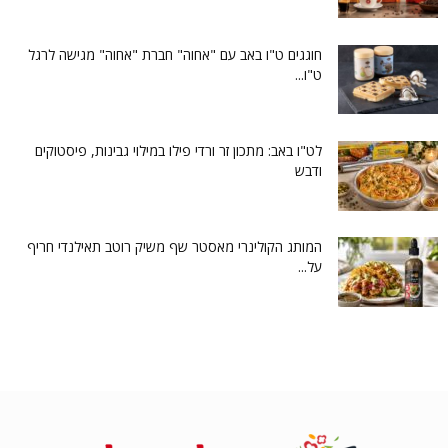
חוגגים ט"ו באב עם "אחוה" חברת "אחוה" מגישה לרגל
ט"ו...
לט"ו באב: מתכון זר ורדי פילו במילוי גבינות, פיסטוקים
ודבש
המותג הקולינרי מאסטר שף משיק רוטב תאילנדי חריף
על...