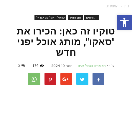
בית
המומחים
פתח סרגל נגישות
המומחים
חם וחדש
פורטל האוכל של ישראל
טוקיו זה כאן: הכירו את
"סאקו", מותג אוכל יפני
חדש
974
על ידי
המומחים באוכל טעים
-
ינואר 10, 2024
0