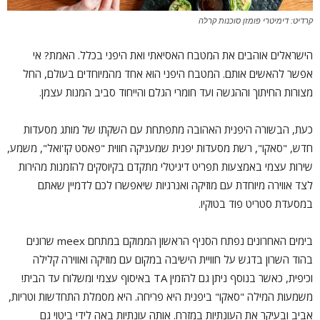
קרדיט: דימיטרי פומזן סוכנות קרלה
הישראלים אוהבים את המטבח האסיאתי ואת היפני בכלל. האמת? אי
אפשר להאשים אותם. המטבח היפני הוא אחד מהמיוחדים בעולם, החל
מצורות החיתוך וההגשה ועד חומרי הגלם והייחוד סביב המנות עצמן.
כעת, הבשורה היפנית האהובה מתפתחת עם השקתו של מותג מסעדות
חדש, "סאקו", רשת מסעדות יפנית שמעניקה חווית "פאסט קז'ואל", משמע,
שירות עצמי באמצעות תפריט דיגיטלי מתקדם בקיוסקים להזמנות מהירות
לצד אווירה מיוחדת עם מוזיקה ואנרגיות שיאפשרו לכם לדמיין שאתם
במסעדת סטריט פוד בטוקיו.
בימים האחרונים נפתח הסניף הראשון הממוקם במתחם meex שרונים
בהוד השרון בדגש על חוויית הישיבה במקום עם מוזיקה ואווירה קלילה
וכיפית, כאשר בנוסף ניתן גם להזמין TA באיסוף עצמי ומשלוח עד הבית!
משמעות המילה "סאקו" ביפנית היא פריחה. היא מסמלת התחדשות וטריות,
אביב ובעיקר את העונתיות במזרח. אותה עונתיות באה לידי ביטוי גם