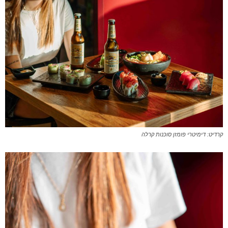
קרדיט: דימיטרי פומזן סוכנות קרלה