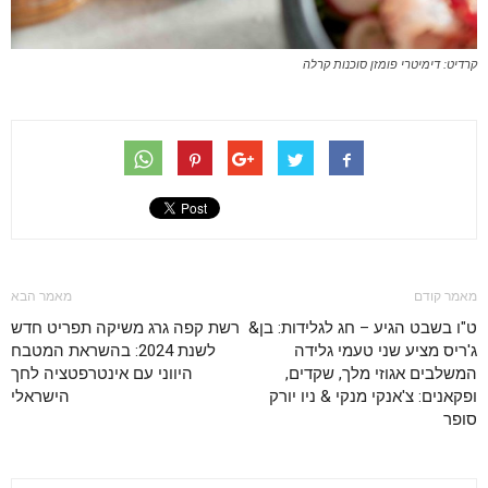
קרדיט: דימיטרי פומזן סוכנות קרלה
מאמר קודם
מאמר הבא
ט"ו בשבט הגיע – חג לגלידות: בן&
רשת קפה גרג משיקה תפריט חדש
ג'ריס מציע שני טעמי גלידה
לשנת 2024: בהשראת המטבח
המשלבים אגוזי מלך, שקדים,
היווני עם אינטרפטציה לחך
ופקאנים: צ'אנקי מנקי & ניו יורק
הישראלי
סופר