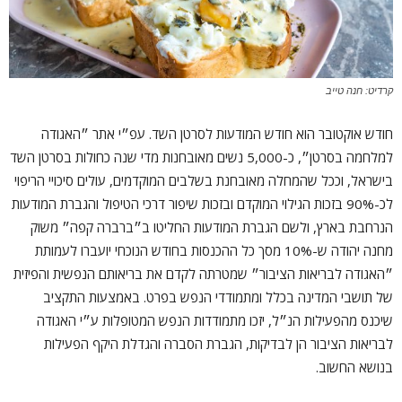
קרדיט: חנה טייב
חודש אוקטובר הוא חודש המודעות לסרטן השד. עפ״י אתר ״האגודה
למלחמה בסרטן״, כ-5,000 נשים מאובחנות מדי שנה כחולות בסרטן השד
בישראל, וככל שהמחלה מאובחנת בשלבים המוקדמים, עולים סיכויי הריפוי
לכ-90% בזכות הגילוי המוקדם ובזכות שיפור דרכי הטיפול והגברת המודעות
הנרחבת בארץ, ולשם הגברת המודעות החליטו ב״ברברה קפה״ משוק
מחנה יהודה ש-10% מסך כל ההכנסות בחודש הנוכחי יועברו לעמותת
״האגודה לבריאות הציבור״ שמטרתה לקדם את בריאותם הנפשית והפיזית
של תושבי המדינה בכלל ומתמודדי הנפש בפרט. באמצעות התקציב
שיכנס מהפעילות הנ״ל, יזכו מתמודדות הנפש המטופלות ע״י האגודה
לבריאות הציבור הן לבדיקות, הגברת הסברה והגדלת היקף הפעילות
בנושא החשוב.