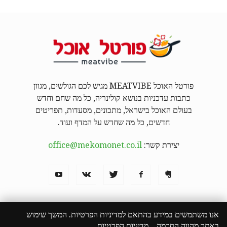
פורטל האוכל MEATVIBE מגיש לכם הגולשים, מגוון
כתבות עדכניות בנושא קולינריה, כל מה שחם וחדש
בעולם האוכל בישראל, מתכונים, מסעדות, תפריטים
חדשים, כל מה שחדש על המדף ועוד.
יצירת קשר:
office@mekomonet.co.il
אנו משתמשים במידע בהתאם למדיניות הפרטיות. המשך שימוש
באתר מהווה הסכמה.
מדיניות הפרטיות
מחפשים כותבים
פרסמו אצלנו
פרסום תוכן שיווקי
המבורגר באילת
הצהרת נגישות