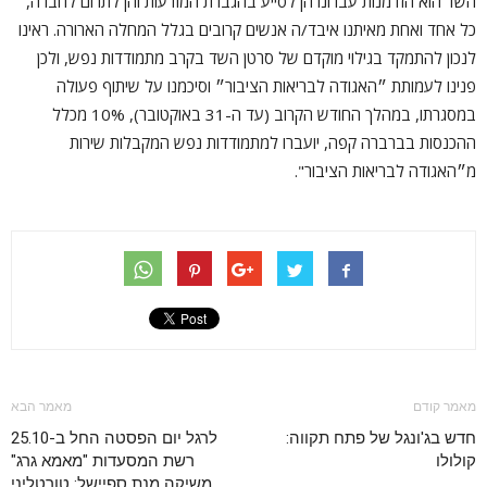
השד הוא הזדמנות עברונו הן לסייע בהגברת המודעות והן לתרום לחברה,
כל אחד ואחת מאיתנו איבד/ה אנשים קרובים בגלל המחלה הארורה. ראינו
לנכון להתמקד בגילוי מוקדם של סרטן השד בקרב מתמודדות נפש, ולכן
פנינו לעמותת ״האגודה לבריאות הציבור״ וסיכמנו על שיתוף פעולה
במסגרתו, במהלך החודש הקרוב (עד ה-31 באוקטובר), 10% מכלל
ההכנסות בברברה קפה, יועברו למתמודדות נפש המקבלות שירות
מ״האגודה לבריאות הציבור".
מאמר קודם
מאמר הבא
חדש בג'ונגל של פתח תקווה:
לרגל יום הפסטה החל ב-25.10
קולולו
רשת המסעדות "מאמא גרג"
משיקה מנת ספיישל: טורטליני