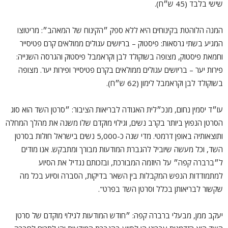
שישי בלבד (45 ש״ח).
המנה הלוהטת בקינוחים היא ללא ספק ״הקינוח של המאהב״: מריטוצו
המגיע בשתי גרסאות: פיסטוק – בריושים עגולים ממולאים קרם פטיסייר
וחמאת פיסטוק, מצופה בשוקולד לבן וקראמבל פיסטוק והגרסה השנייה:
פירות יער – בריושים עגולים ממולאים בקרם פטיסייר ופירות יער. מצופה
בשוקולד לבן וקראמבל לימון (62 ש״ח).
עו״ד יסמין נחום, מנכ״לית האגודה לבריאות הציבור: ״סרטן השד הוא סוג
הסרטן הנפוץ ביותר בקרב נשים, וגילוי מוקדם שלו משנה את מהלך המחלה
ותוצאותיה באופן דרמטי. מדי שנה כ-5,000 נשים בישראל חולות בסרטן
השד, וכל מעשה שיוביל להגברת המודעות מבורך ומתבקש. אנו מודים
ל״ברברה קפה״ על היוזמה המבורכת, ובזכותם נגדיל את הסיוע
למתמודדות הנפש המקבלות בין השאר בדיקות, הסברה וסיוע בכל מה
שקשור לבריאותן בכלל וסרטן השד בפרט".
יעקב ממן, מבעלי ברברה קפה: ״חודש המודעות לגילוי מוקדם של סרטן