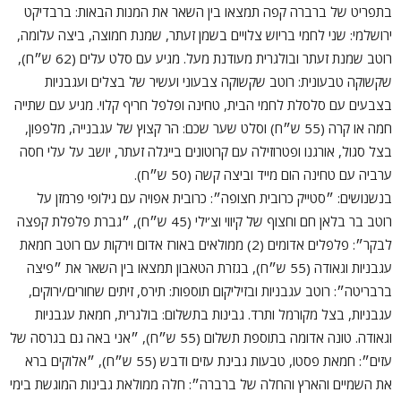
בתפריט של ברברה קפה תמצאו בין השאר את המנות הבאות: ברבדיקט
ירושלמי: שני לחמי בריוש צלויים בשמן זעתר, שמנת חמוצה, ביצה עלומה,
רוטב שמנת זעתר ובולגרית מעודנת מעל. מגיע עם סלט עלים (62 ש״ח),
שקשוקה טבעונית: רוטב שקשוקה צבעוני ועשיר של בצלים ועגבניות
בצבעים עם סלסלת לחמי הבית, טחינה ופלפל חריף קלוי. מגיע עם שתייה
חמה או קרה (55 ש״ח) וסלט שער שכם: הר קצוץ של עגבנייה, מלפפון,
בצל סגול, אורגנו ופטרוזילה עם קרוטונים בייגלה זעתר, יושב על עלי חסה
ערביה עם טחינה הום מייד וביצה קשה (50 ש״ח).
בנשנושים: ״סטייק כרובית חצופה״: כרובית אפויה עם גילופי פרמזן על
רוטב בר בלאן חם וחצוף של קיווי וצ’ילי (45 ש״ח), ״גברת פלפלת קפצה
לבקר״: פלפלים אדומים (2) ממולאים באורז אדום וירקות עם רוטב חמאת
עגבניות וגאודה (55 ש״ח), בגזרת הטאבון תמצאו בין השאר את ״פיצה
ברבריטה״: רוטב עגבניות ובזיליקום תוספות: תירס, זיתים שחורים/ירוקים,
עגבניות, בצל מקורמל ותרד. גבינות בתשלום: בולגרית, חמאת עגבניות
וגאודה. טונה אדומה בתוספת תשלום (55 ש״ח), ״אני באה גם בגרסה של
עזים״: חמאת פסטו, טבעות גבינת עזים ודבש (55 ש״ח), ״אלוקים ברא
את השמיים והארץ והחלה של ברברה״: חלה ממולאת גבינות המוגשת בימי