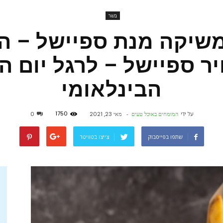
בשר
פורטל
ת BBB משיקה מנת ספיישל – 
ר ספיישל – לרגל יום 
הבינלאומי
אוכל
1750
על ידי
המומחים באוכל טעים
-
מאי 23, 2021
0
שתפו בפייסבוק
צייצו בטוויטר