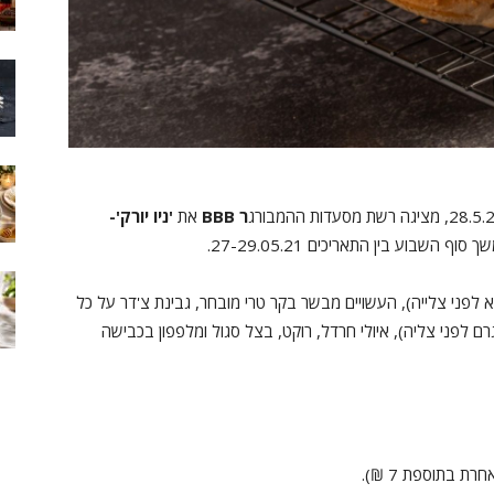
ההמבורג
ר BBB
את
'ניו יורק'-
בוע בין התאריכים 27-29.05.21.
יורק' כולל שני המבורגרים (כ- 100 גרם כ"א לפני צלייה), העשויים מבשר בקר טרי מובחר, גבינת צ'דר על כל
צה, בריסקט של אנגוס שחור מעושן ופרוס (כ- 80 גרם לפני צליה), איולי חרדל, רוקט, בצל סגול ומלפפון בכבישה
 בתוספת 7 ₪).