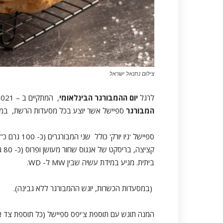
צילום נתנאל ישראל
לרגל
יום ההמבורגר הבינלאומי
, המתקיים ב – 28.5.2021, מציגה רשת מסעדות
המבורגר
ספיישל אשר יוצע בכל מסעדות הרשת, במשך סוף הש
ספיישל 'ניו 
קצי
ביתית. מגיע במידת עשיה שבין MW ל- WD.
(במסעדות הכשרות, יוגש ההמבורגר ללא גבינה).
המנה תוגש עם תוספת צ'יפס ספיישל (כל תוספת צד אחרת