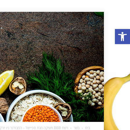
פתח סרגל נגישות
בית
בשר
רשת BBB משיקה מנת ספיישל – המבורגר ניו יורק במחיר ספיישל –...