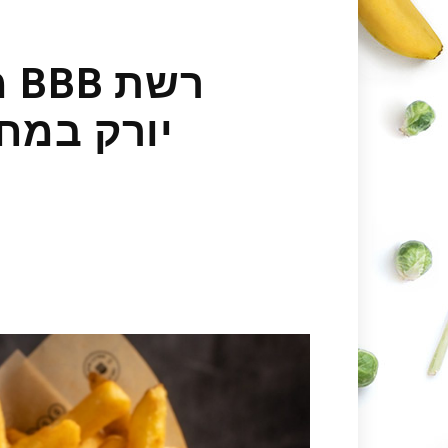
רש
יורק במחי