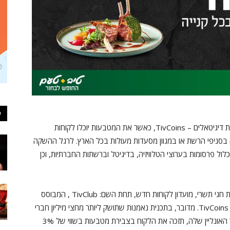
ע
המועדון החדש מציע תוכנית צבירה ופריקה של מטבעות דיגיטאלים – TivCoins, כאשר את המטבעות יוכלו לקוחות
ה בסניפי הרשת או במגוון מסעדות מעולות בכל הארץ. לרגל ההשקה
ין בהשקעה של כ- 2 מיליון ₪ שיכלול פרסומות בערוצי הטלוויזיה, בדיגיטל וברשתות החברתיות, וכן
רשת טיב טעם, יוצאת במהלך אסטרטגי ומשיקה לקראת חגי תשרי, מועדון לקוחות חדש, תחת השם: TivClub , המבוסס
על תוכנית צבירה ופריקה של מטבעות דיגטאלים בשם TivCoins. מדובר, בתכנית נאמנות שתושק ליותר מחצי מיליון חברי
מועדון שבמסגרתה, כל קניה בחנות טיב טעם או באתר האונליין שלה, תזכה את הלקוח בצבירת מטבעות בשווי של 3%