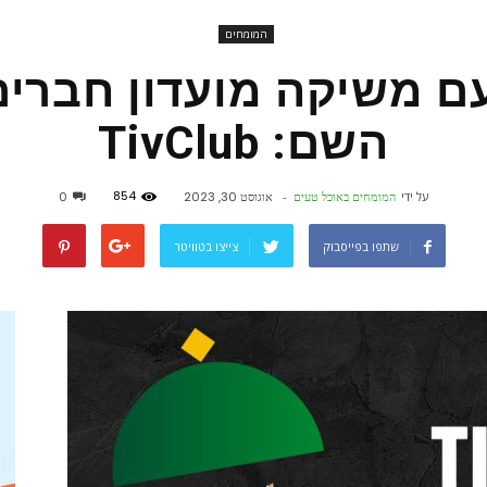
המומחים
פורטל
ם משיקה מועדון חברי
השם: TivClub
אוכל
854
על ידי
המומחים באוכל טעים
-
אוגוסט 30, 2023
0
שתפו בפייסבוק
צייצו בטוויטר