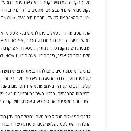
מערך הקנייה, למימוש בקניה הבאה או באחת המסעדות
לקופונים אישיים ולמבצעים שוטפים בלעדיים לחברי המו
יצויין כי ההצטרפות למועדון חברים טיב טעם, TivClub הינו בחינם.
את המטבעו
עגבניה, רשת הקונדטוריות מתוקה, מסעדת איצ'יקדנה יר
מקס ברנר תל אביב, ריבר חולון, אצה חולון, 4Chef, לחיים! – יין מהחבית, רשת קפה קפה, רשת ביסקוטי ועוד.
בהמשך מתכוונת טיב טעם להרחיב את ערוצי מימוש המטב
קולינריות בכל קנייה", באמצעות משרד הפרסום באומן בר 
וברשתות החברתיות, ברדיו, בעיתונות ובדיוורים בערוצי
והיתרונות המאפיינים את טיב טעם: איכות, חוויה קנייה וש
לדברי חגי שלום מנכ"ל טיב טעם: "השקת המועדון ה
החלה הרשת לפני כשלוש שנים, ומטרתן ליצור הגברת נא