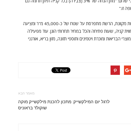
המונים היום למעלה מחצי מיליון לקוחות". עוד הוסיף חגי שלום: "מתן הנחה של 3% (צבירה) בכל קנייה תיתן תרומה גם
ה זו."
רשת טיב טעם מונה 46 סניפים, ברחבי הארץ, ועוד חנות מקוונת, הרשת מתפרסת על שטח של כ-45,000 מ"ר ומציעה
 חווית קניה, שעות פתיחה והכל במחיר תחרותי הוגן. עוד מפעילה
הבריאות ומוכרת ויטמינים ותוספי תזונה, מזון בריא, אורגני
מאמר הבא
לרגל יום המילקשייק: מתכון להכנת מילקשייק מוקה
שוקולד בראוניס