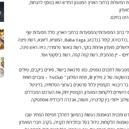
 המעולות ברחבי הארץ. המנגנון החדש הוא בנוסף להנחות,
עדון.
ת הדיגיטאלים ניתן לממש בכ- 90% מ (אולי ברוב המסעדות?)המסעדות ברחבי הארץ, כולל מסעדות שף
ומסעדות יוקרה, בינהם: התרנגול הכחול, KYOTO, BISTRO 56, קימל בגלבוע, Baba Yaga, המוציא, דיאנא, רשת פיצה
ושלים, מועדון ארוחת בוקר, רשת באשר פרומז'רי, ג'ויה ראש פינה,
עות לתכנים נוספים, כמו: סדנאות בישול, סיורים ביקבים, טיולים
קולינארים ועוד. לרגל ההשקה תצא טיב טעם בקמפיין בהשקעה של 2 מיליון ₪, תחת הסלוגן " TivClub – צוברים חוויות
ריבנאי. הקמפיין יכלול סרטונים בערוצי הטלוויזיה, בדיגיטל
ם הישירים ללקוחות המועדון. הקמפיין יחזק את הערכים המבדלים
ילוב ייחודי בין קולינריה, תעוזה, אג'נדה ליברלית ואסתטיקה.
חדש ותכנית הנאמנות נעשות בהמשך למהלך תפיסת המחיר שבו
מנות הלקוחות, גידול בסל ובתדירות הקנייה, בקרב חברי המועדון