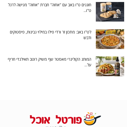
חוגגים ט"ו באב עם "אחוה" חברת "אחוה" מגישה לרגל
ט"ו...
לט"ו באב: מתכון זר ורדי פילו במילוי גבינות, פיסטוקים
ודבש
המותג הקולינרי מאסטר שף משיק רוטב תאילנדי חריף
על...