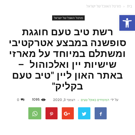
בית
פורטל האוכל של ישראל
פתח סרגל נגישות
פורטל האוכל של ישראל
רשת טיב טעם חוגגת
סופשנה במבצע אטרקטיבי
ומשתלם במיוחד על מארזי
שישיות יין ואלכוהול –
באתר האון ליין "טיב טעם
בקליק"
1095
על ידי
המומחים באוכל טעים
-
דצמבר 3, 2020
0