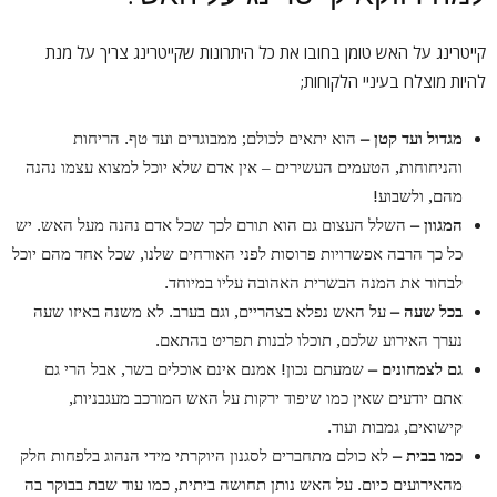
קייטרינג על האש טומן בחובו את כל היתרונות שקייטרינג צריך על מנת
להיות מוצלח בעיניי הלקוחות;
מגדול ועד קטן –
הוא יתאים לכולם; ממבוגרים ועד טף. הריחות
והניחוחות, הטעמים העשירים – אין אדם שלא יוכל למצוא עצמו נהנה
מהם, ולשבוע!
המגוון –
השלל העצום גם הוא תורם לכך שכל אדם נהנה מעל האש. יש
כל כך הרבה אפשרויות פרוסות לפני האורחים שלנו, שכל אחד מהם יוכל
לבחור את המנה הבשרית האהובה עליו במיוחד.
בכל שעה –
על האש נפלא בצהריים, וגם בערב. לא משנה באיזו שעה
נערך האירוע שלכם, תוכלו לבנות תפריט בהתאם.
גם לצמחונים –
שמעתם נכון! אמנם אינם אוכלים בשר, אבל הרי גם
אתם יודעים שאין כמו שיפוד ירקות על האש המורכב מעגבניות,
קישואים, גמבות ועוד.
כמו בבית –
לא כולם מתחברים לסגנון היוקרתי מידי הנהוג בלפחות חלק
מהאירועים כיום. על האש נותן תחושה ביתית, כמו עוד שבת בבוקר בה