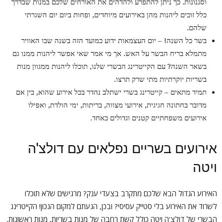
וסגנונות. כך ניתן להתפרע ולהדהים את האורחים שלכם במנות שבדרך
כלל זוכים ליהנות מהן באירועים מיוחדים, ופחות ביום יום השגרתי
שלהם.
בשר כל השנה! – יום העצמאות ידוע כמועד הזה בשנה שבו האוויר
מתמלא בריח הבשר על האש. אך מי אמר שאי אפשר ליהנות ממנו גם
בשאר השנה? עם הקייטרינג הבשרי שלנו, תוכלו ליהנות ממגוון מנות
בשריות יוקרתיות מתי שרק תרצו.
תמיד מתאים – קייטרינג בשרי ישתלב נהדר בכל אירוע שהוא, בין אם
מדובר בחתונה חגיגית, אירועי מצווה, בריתות, ימי הולדת, ואפילו
אירועים משפחתיים קטנים וגדולים כאחד.
אירועים בשריים נפלאים עם דולצ'ה
ויטה
האירוע הגדול הבא שלכם מתקרב בצעדי ענק? מרגישים שלא תוכלו
לשרוד את האירוע בלי סטייק עסיסי? ובכן, הגעתם למקום הנכון! הקייטרינג
הבשרי של דולצ'ה ויטה כולל קשת רחבה של מנות בשריות, מנות ראשונות,