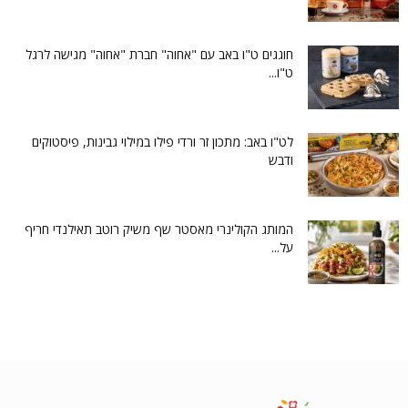
חוגגים ט"ו באב עם "אחוה" חברת "אחוה" מגישה לרגל
ט"ו...
לט"ו באב: מתכון זר ורדי פילו במילוי גבינות, פיסטוקים
ודבש
המותג הקולינרי מאסטר שף משיק רוטב תאילנדי חריף
על...