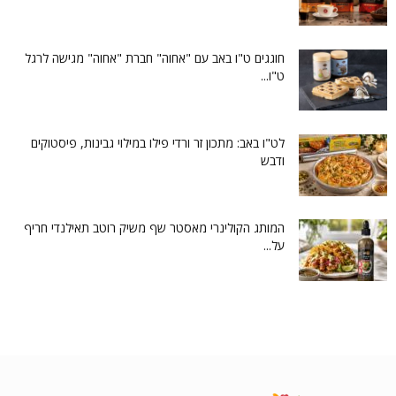
חוגגים ט"ו באב עם "אחוה" חברת "אחוה" מגישה לרגל
ט"ו...
לט"ו באב: מתכון זר ורדי פילו במילוי גבינות, פיסטוקים
ודבש
המותג הקולינרי מאסטר שף משיק רוטב תאילנדי חריף
על...