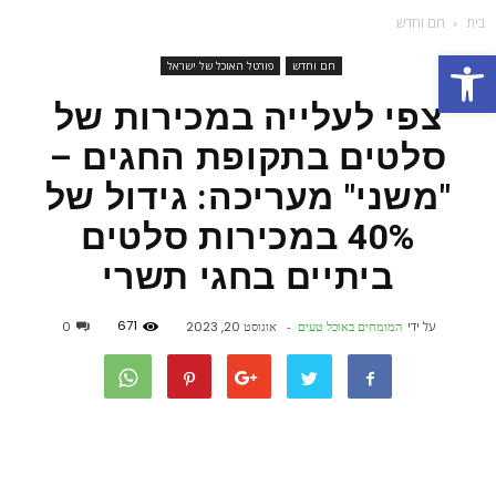
בית
חם וחדש
פתח סרגל נגישות
חם וחדש
פורטל האוכל של ישראל
צפי לעלייה במכירות של
סלטים בתקופת החגים –
"משני" מעריכה: גידול של
40% במכירות סלטים
ביתיים בחגי תשרי
671
על ידי
המומחים באוכל טעים
-
אוגוסט 20, 2023
0