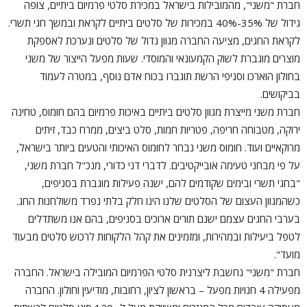
חברת "משני", מהמובילות בישראל במכירת סלטי פרמיום ביתיים, צופה
גידול של 35%-40% במכירות של סלטים ביתיים לקראת ובמשך חגי תשרי.
לקראת החגים, מציעה החברה מגוון גדול של סלטים ונערכת לאספקת
מוצרים מוגברת לשוק הקמעונאי והמוסדי. שעות מפעל הייצור של משני
בחולון הוארכו וסניפי הרשת תוגברו בכוח אדם נוסף, במטרה לעמוד
בביקושים.
חברת משני מייצרת מגוון סלטים ביתיים באיכות פרמיום בהם חומוס, טחינה
ירוקה, מטבוחה חריפה, פטריות חמות, סלט ביצים, ממרח כבד, זיתים
מרוקאיים ועוד. חומוס משני נבחר לחומוס האיכותי והטעים ביותר בישראל,
על פי מבחני טעימה אובייקטיבים. לדברי דני כדורי, מנכ"ל חברת משני,
"בחגי תשרי ובימים שקודמים להם, ישנה פעילות מוגברת בסניפים,
כשהמגוון העצום של הסלטים שלנו הינו חלק בלתי נפרד משולחנות החג.
בערבי החגים עצמם ישנם תורים ארוכים בסניפים, בהם אנו משתדלים
לטפל ביעילות ובמהירות, ומזמינים את קהל הלקוחות לרכוש סלטים מבעוד
מועד".
חברת "משני" נחשבת ליצרנית סלטי הפרמיום המובילה בישראל. החברה
מפעילה 4 חנויות מפעל – בראשון לציון, רחובות, מודיעין וחולון. החברה