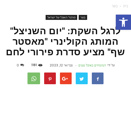
בית
בשר
פתח סרגל נגישות
בשר
פורטל האוכל של ישראל
לרגל השקת: "יום השניצל"
המותג הקולינרי "מאסטר
שף" מציע סדרת פירורי לחם
1181
על ידי
המומחים באוכל טעים
-
פברואר 12, 2023
0