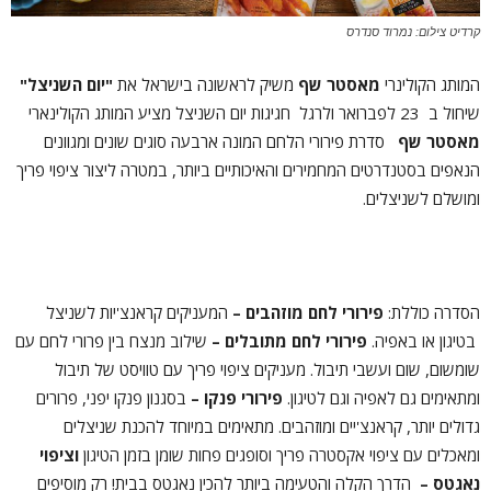
קרדיט צילום: נמרוד סנדרס
המותג הקולינרי
מאסטר שף
משיק לראשונה בישראל את
"יום השניצל"
שיחול ב 23 לפברואר ולרגל חגיגות יום השניצל מציע המותג הקולינארי
מאסטר שף
סדרת פירורי הלחם המונה ארבעה סוגים שונים ומגוונים
הנאפים בסטנדרטים המחמירים והאיכותיים ביותר, במטרה ליצור ציפוי פריך
ומושלם לשניצלים.
הסדרה כוללת:
פירורי לחם מוזהבים –
המעניקים קראנצ'יות לשניצל
בטיגון או באפיה.
פירורי לחם מתובלים
–
שילוב מנצח בין פרורי לחם עם
שומשום, שום ועשבי תיבול. מעניקים ציפוי פריך עם טוויסט של תיבול
ומתאימים גם לאפיה וגם לטיגון.
פירורי פנקו –
בסגנון פנקו יפני, פרורים
גדולים יותר, קראנצ'יים ומוזהבים. מתאימים במיוחד להכנת שניצלים
ומאכלים עם ציפוי אקסטרה פריך וסופגים פחות שומן בזמן הטיגון
וציפוי
נאגטס
–
הדרך הקלה והטעימה ביותר להכין נאגטס בבית! רק מוסיפים