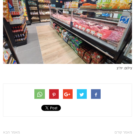
צילום: יח"צ
מאמר קודם
מאמר הבא