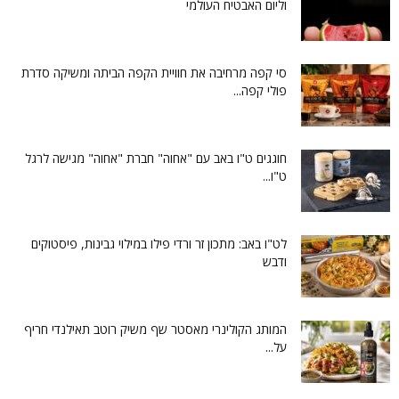
וליום האבטיח העולמי
סי קפה מרחיבה את חוויית הקפה הביתה ומשיקה סדרת
פולי קפה...
חוגגים ט"ו באב עם "אחוה" חברת "אחוה" מגישה לרגל
ט"ו...
לט"ו באב: מתכון זר ורדי פילו במילוי גבינות, פיסטוקים
ודבש
המותג הקולינרי מאסטר שף משיק רוטב תאילנדי חריף
על...