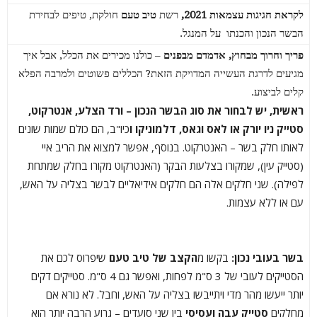
לקראת חגיגות עצמאות 2021,
רשת
טיב טעם
חולקת,
טיפים לבחירת
הבשר הנכון
והכנתו על
המנגל.
פריך וחרוך מבחוץ, אדמדם מבפנים
– כולנו מכירים את הכלל, אבל איך
מגיעים לדרגת העשייה המדויקת הזאת? הכללים פשוטים ולמרבה הפלא
קלים לביצוע.
ראשית, יש לבחור את סוג הבשר הנכון – ורד הצלע, אנטרקוט,
סטייק ניו יורק או לאס וגאס, דלמוניקו ו
כיו"ב, הם כולם שמות שונים
לאותו חלק בשר – האנטרקוט. בנוסף, אפשר למצוא את הריב איי
(סטייק עין), שמקורו בצלעות הבקר (האנטרקוט מקורו בחלק שמתחת
לפילה). שני חלקים אלה הם חלקים אידיאליים לבשר בצליה על האש,
עם או ללא עצמות.
בשר בעובי נכון:
בקשו מ
הקצב של טיב טעם
שיפרוס לכם את
הסטייקים לעובי של 3 ס"מ לפחות, ואפשר גם 4 ס"מ. סטייקים דקים
יותר ייעשו מהר מדי ויתייבשו בצליה על האש, וחבל. לא נורא אם
מחלקים
סטייק עבה ועסיסי
בין שני סועדים – גרוע הרבה יותר הוא