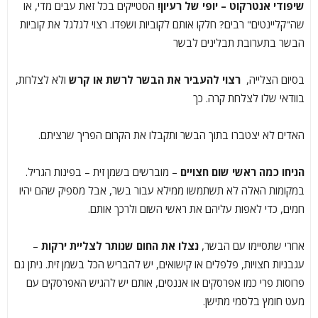
שיפודי אנטרקוט – יופי של רעיון!
הסטייקים בכל זאת עבים מדי, או
שה"קליינטים" רבים? חלקו אותם לקוביות ושפדו. רצוי לגלגל את קוביות
הבשר בתערובת תבלינים לבשר
בסיום הצלייה,
רצוי להעביר את הבשר לרשת או קרש
ולא לצלחת,
בוודאי שלו לצלחת קרה. כך
האדים לא יצטברו בתוך הבשר ותקבלו את הקרום הפריך שרציתם.
הניחו כמה ראשי שום חצויים
– מוברשים בשמן זית – בפינות הגריל.
במקומות האלה לא תשתמשו ממילא עבור בשר, אבל מספיק שהם יהיו
חמים, כדי לאפות עליהם את ראשי השום ולרכך אותם.
אחרי שתסיימו עם הבשר,
נצלו את החום שנותר לצליית ירקות
–
עגבניות חצויות, פלפלים או קישואים, יש להבריש הכל בשמן זית. ניתן גם
פרוסות פרי כמו אפרסקים או אננסים, אותם יש להגיש האפרסקים עם
מעט חומץ בלסמי מתישן.