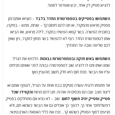
להגיש סטייק דק אחד, יבש ואפרפר לסועד.
השתמשו בסטייקים בטמפרטורת החדר בלבד
– הוציאו אותם זמן
מספיק מראש מהמקרר, או תנו להם חימום קל – שניות, ממש – במיקרו,
בתוכנית הפשרה. בשר קפוא הפשירו במקרר, לילה מראש, ואז הביאו
אותו לטמפרטורת החדר. רצוי לא להפשיר בשר מחוץ למקרר, כיון שאין
לכם שליטה טובה על התהליך.
השתמשו באש חזקה ובטמפרטורות גבוהות
: הלהיטו את הגריל.
שמנו אותו ותנו לו להגיע שוב לטמפרטורה גבוהה לפני שאתם מניחים
עליו את הבשר. מכת חום היא חלק חשוב מהעניין כאן!
אל תתפתו להניח עשרה סטיקים בבת אחת על הגריל, לצופף אותם או
ליצור מצב שבו הם מכסים זה את זה: תנו להם מרווח
והקפידו שכל
סטייק וסטייק יהיה חשוף לחום
. שוב – לא נורא אם מתחלקים בסטייק
ו"משלימים" אחר כך. להפך: כך אוכלים גם את הבשר כשהוא חם, ולא
מגיעים לסוף הסטייק כשהוא קר… זכרו את כללי האסאדו הארגנטינאי: