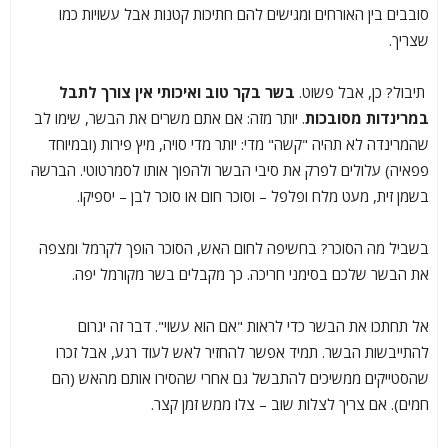
סובבים בין האורחים ומגישים להם חתיכות קטנות אבל עשויות כמו
שצריך.
תיבול? כן, אבל פשוט.
בשר בקר טוב ואיכותי אין צורך לתבל
במרינדות מסובכות
. יותר מזה: אם אתם משרים את הבשר, שימו לב
שהמרינדה לא תהיה "קשה" מדי: יותר מדי סויה, מיץ פירות (ובמיוחד
פפאיה) עלולים לפרק את סיבי הבשר ולהפוך אותו לסמרטוטי. הברשה
בשמן זית, מעט מלח ופלפל – וסוכר חום או סוכר לבן – יספיקו.
בשביל מה הסוכר? בחשיפה לחום האש, הסוכר הופך לקרמל ומצפה
את הבשר שלכם בסימני חריכה. כך מקבלים בשר מקורמל יפה.
אל תחתכו את הבשר כדי לראות "אם הוא עשוי". דבר זה יגרום
להתייבשות הבשר. תמיד אפשר להחזיר לאש לעוד רגע, אבל זכרו
שהסטייקים ממשיכים להתבשל גם אחרי שהסירו אותם מהאש (הם
חמים). אם צריך לצלות שוב – צלו ממש זמן קצר.