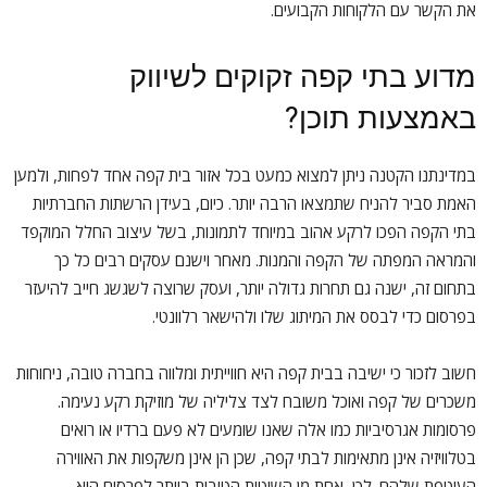
את הקשר עם הלקוחות הקבועים.
מדוע בתי קפה זקוקים לשיווק
באמצעות תוכן?
במדינתנו הקטנה ניתן למצוא כמעט בכל אזור בית קפה אחד לפחות, ולמען
האמת סביר להניח שתמצאו הרבה יותר. כיום, בעידן הרשתות החברתיות
בתי הקפה הפכו לרקע אהוב במיוחד לתמונות, בשל עיצוב החלל המוקפד
והמראה המפתה של הקפה והמנות. מאחר וישנם עסקים רבים כל כך
בתחום זה, ישנה גם תחרות גדולה יותר, ועסק שרוצה לשגשג חייב להיעזר
בפרסום כדי לבסס את המיתוג שלו ולהישאר רלוונטי.
חשוב לזכור כי ישיבה בבית קפה היא חווייתית ומלווה בחברה טובה, ניחוחות
משכרים של קפה ואוכל משובח לצד צליליה של מוזיקת רקע נעימה.
פרסומות אגרסיביות כמו אלה שאנו שומעים לא פעם ברדיו או רואים
בטלוויזיה אינן מתאימות לבתי קפה, שכן הן אינן משקפות את האווירה
העוטפת שלהם. לכן, אחת מן השיטות הטובות ביותר לפרסום היא