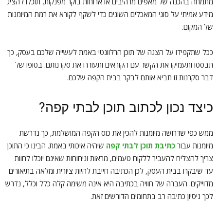
מתמחה בהכנה של מאפים מרהיבים או ארוחות בוקר מפנקות, תוכלו להציג
מידע אמיתי על סוגי המאכלים השונים כדי לשקף לקורא את רמת המיומנות
של המקום.
ככל שתקפידו על הצגה של תוכן הרלוונטי באמת לעשייה שלכם בעסק, כך
תבססו ותעמיקו את הקשר עם הקוראים ותעוררו את סקרנותם. בסופו של
דבר סקרנות זו תביא אותם לבקר בבית הקפה שלכם.
כיצד נכון לכתוב תוכן לבתי קפה?
ממש כפי שדרושה מיומנות להכין את כוס הקפה המושלמת, כך נדרשת
מיומנות עבור
כתיבת תוכן לבתי קפה
שיהיה איכותי באמת. הבינו כי התוכן
צריך להצליח להעביר ללקוח טעמים, מראות וניחוחות שאינם יוכלו לחוות
עד שיבקרו בבית העסק, לכן הכתיבה חייבת להיות ציורית ומלאה בתיאורים
מדוייקים. העברה של חוויה בכתיבה היא אינה משימה קלה כלל וכלל, נדרש
לכך ניסיון כתיבה רב בתחומים הדורשים זאת.