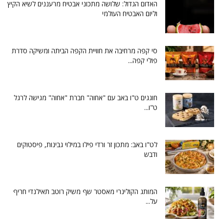
האדום הגדול: שלושה מתכוני אבטיח מרעננים לשיא הקיץ
וליום האבטיח העולמי
סי קפה מרחיבה את חוויית הקפה הביתה ומשיקה סדרת
פולי קפה...
חוגגים ט"ו באב עם "אחוה" חברת "אחוה" מגישה לרגל
ט"ו...
לט"ו באב: מתכון זר ורדי פילו במילוי גבינות, פיסטוקים
ודבש
המותג הקולינרי מאסטר שף משיק רוטב תאילנדי חריף
על...