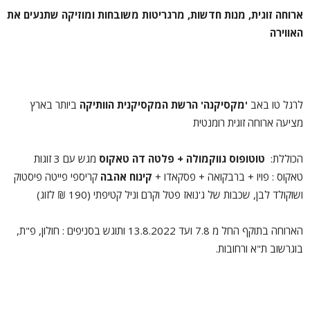
ארוחה זוגית, מנות חדשות, מרגריטות משובחות ומוזיקה שתנעים את
האווירה
לרגל טו באב
'מקסיקנה'
הרשת המקסיקנית הוותיקה
ביותר בארץ
מציעה ארוחה זוגית רומנטית
הכוללת:
טוטופוס גווקמולה +
פלטה
דה
טאקוס
מגש עם 3 זוגות
טאקוס : פויו + ברבקואה + פסקאדו +
קינוח אהבה
קריספי פייטה פיסטוק
ושוקולד לבן, שכבות של ג'נואז פטל וקרם וניל קטיפתי (190 ₪ לזוג)
הארוחה בתוקף החל מ 7.8 ועד 13.8.2022 ותוגש בסניפים : חולון, פ"ת,
בוגרשוב ת"א ורחובות.