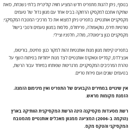
בנוסף, ניתן להנות מתפריט חדש המציע חוויה קולינרית בלתי נשכחת, כזאת
שתיקח אתכם למקסיקו הרחוקה בביס אחד עם מגוון גדול של טעמים
מקסיקניים אותנטיים. בתפריט ניתן למצוא את כל מרכיבי המטבח המקסיקני:
טורטיות תירס, גווקאמולה, פריחולס, סלסות במגוון טעמים ורטבי בישול
מקסיקניים כגון צ'יפוטלה, מולה, חלפניו וצי'לי.
בתפריט קיימות מגוון מנות אותנטיות זהות למקור כגון: פחיטס, בוריטוס,
אנצ'לדס, קסדייס וטאקו'ס אותנטיים לצד מנות ייחודיות בפיתוח השף על
טהרת המרכיבים המקסיקניים. מרגריטות שפותחו במיוחד עבור הרשת,
בטעמים שונים ועם פירות טריים.
אין שינויים במחירים הקבועים של התפריט ואין מינימום הזמנה.
הזמנת מקומות מראש.
רשת מסעדות מקסיקנה הינה הרשת המקסיקנית הוותיקה בארץ
(הוקמה ב-2006) המציעה ממגוון מאכלים אותנטיים מהמטבח
המקסיקני והטקס מקס.