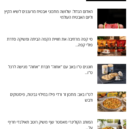
האדום הגדול: שלושה מתכוני אבטיח מרעננים לשיא הקיץ
וליום האבטיח העולמי
סי קפה מרחיבה את חוויית הקפה הביתה ומשיקה סדרת
פולי קפה...
חוגגים ט"ו באב עם "אחוה" חברת "אחוה" מגישה לרגל
ט"ו...
לט"ו באב: מתכון זר ורדי פילו במילוי גבינות, פיסטוקים
ודבש
המותג הקולינרי מאסטר שף משיק רוטב תאילנדי חריף
על...