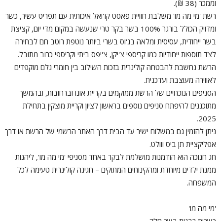
וממכר (38 ₪).
רשת 'מי מה מו' משלבת חוויית פאסט קז'ואל איכותית עם תפריט עשיר, כשר
ומדויק הכולל בורגר 100% בשר בקר טרי שנעשה במקום מדי יום, קציצת
בשר ייחודית, עסיסית ומלאה בג'וס בשרי ביותר נוטפת רוטב חם לבחירה
לצד תוספות ייחודיות כמו קריספי צ'יקן, צ'יפס ביתי וקריספי כרוב מתובל.
הרשת נחשבת להבטחה קולינרית בזכות השילוב בין חומרי גלם מוקפדים
לאווירה מעוצבת ועדכנית.
הסניפים הנוכחיים של הרשת ממוקמים בקריית אונו וברחובות, ובהמשך
מתוכננים להיפתח סניפים נוספים בראשון לציון וקריית מוצקין בתחילת
2025.
ניתן להזמין גם במשלוח ישיר עד הבית דרך האתר הרשמי של הרשת או דרך
אפליקציית תן ביס ווולט.
חג חנוכה הוא הזדמנות מושלמת לבקר באחד מסניפי 'מי מה מו', ליהנות
ממנת ילדים מיוחדת ומהקינוחים המתוקים – חגיגה קולינרית טעימה לכל
המשפחה.
'מי מה מו'