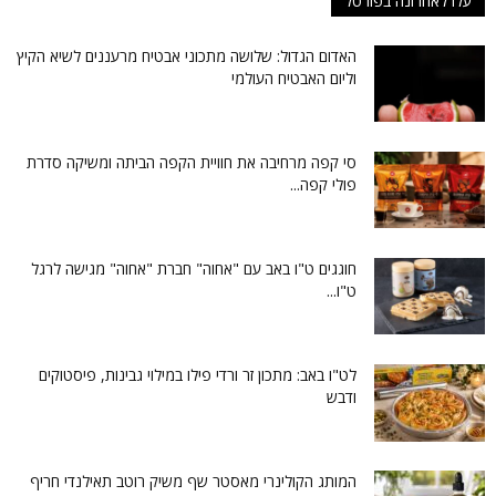
עלו לאחרונה בפורטל
האדום הגדול: שלושה מתכוני אבטיח מרעננים לשיא הקיץ
וליום האבטיח העולמי
סי קפה מרחיבה את חוויית הקפה הביתה ומשיקה סדרת
פולי קפה...
חוגגים ט"ו באב עם "אחוה" חברת "אחוה" מגישה לרגל
ט"ו...
לט"ו באב: מתכון זר ורדי פילו במילוי גבינות, פיסטוקים
ודבש
המותג הקולינרי מאסטר שף משיק רוטב תאילנדי חריף