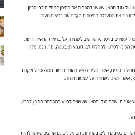
 סוג של נוגד חמצון שעשוי להפחית את הסיכון למחלות לב וסרטן.
2. כתום/צהוב: פירות וירקות כתומים וצהובים הם בדרך כלל עשירים בוויטמיןA שחשוב לשמירה על בריאות הראייה והעור.
הסיכון לסרטן ולמחלות לב. דוגמאות: בטטה, גזר, מנגו, מלון
לורופיל ובסיבים, אשר יכולים לסייע בהורדת רמות הכולסטרול ולקדם
נתוציאנינים, שהם נוגדי חמצון שעשויים לסייע בהפחתת הסיכון לסרטן
ול.
עשירים בסיבים ודלים בקלוריות. הם מכילים גם אליצין, שעשוי להיות