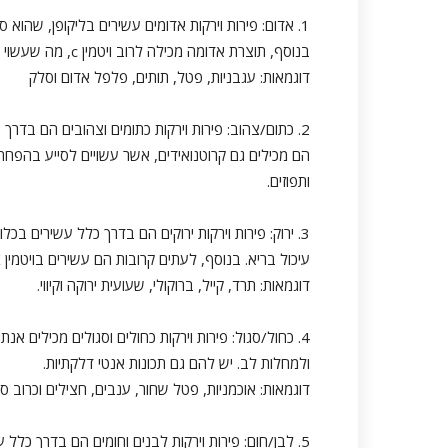
1. אדום: פירות וירקות אדומים עשירים בליקופן, שהוא
בנוסף, תוצרת אדומה מכילה לרוב ויטמין c, מה שעשוי להגביר את המערכת החיסונית ולקדם את בריאות העור.
דוגמאות: עגבניות, פטל, תותים, פלפל אדום וסלק
הם מכילים גם קרוטנואידים, אשר עשויים לסייע בהפחתת 
ותפוזים.
3. ירוק: פירות וירקות ירוקים הם בדרך כלל עשירים בכ
עיכול בריא. בנוסף, לעתים קרובות הם עשירים בויטמין K, אשר חשוב לשמירה על עצמות חזקות.
דוגמאות: תרד, קייל, ברוקולי, שעועית ירוקה וקיווי.
4. כחול/סגול: פירות וירקות כחולים וסגולים מכילים א
ולמחלות לב. יש להם גם תכונות אנטי דלקתיות.
דוגמאות: אוכמניות, פטל שחור, ענבים, חצילים וכרוב סג
5. לבן/חום: פירות וירקות לבנים וחומים הם בדרך כלל 