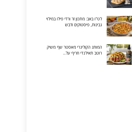
לט"ו באב: מתכון זר ורדי פילו במילוי
גבינות, פיסטוקים ודבש
המותג הקולינרי מאסטר שף משיק
רוטב תאילנדי חריף על...