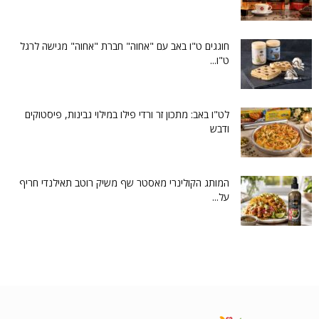
חוגגים ט"ו באב עם "אחוה" חברת "אחוה" מגישה לרגל
ט"ו...
לט"ו באב: מתכון זר ורדי פילו במילוי גבינות, פיסטוקים
ודבש
המותג הקולינרי מאסטר שף משיק רוטב תאילנדי חריף
על...