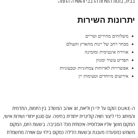
בבית, בזכות השירות הלבבי והאווירה החמה.
יתרונות השירות
משלוחים מהירים וטריים
מבחר רחב של יינות מהארץ והעולם
אווירה אינטימית ומזמינה
תפריט עשיר ומגוון
אפשרויות לארוחות צמחוניות וטבעוניות
אירועים מיוחדים וטעימות יין
ה-DUKE הוקם על ידי רן וליאת, זוג אוהב המשלב בין היזמות, התדמית
והמיתוג כדי ליצור חוויה קולינרית ייחודית בחיפה. עם סגנון ייחודי ושירות אישי,
המקום מושך אליו אוכלוסייה איכותית מכל הסביבה. בשעות היום, המקום
משמש כמסעדה מענגת ובשעות הלילה כמקום בילוי עם אווירה מחשמלת