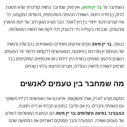
כשמדובר על
בר יין חיפה
, אין ספק שמדובר בחוויה קולינרית שלא תשכח.
הדיוק בבחירת היינות, האווירה הנעימה והאינטימית, והשירות המקצועי, כל
אלו יוצרים חיבור ייחודי בין היין לאוכל. הבר מציע מגוון רחב של יינות מהארץ
ומהעולם, שנבחרו בקפידה כדי להעניק לכל לקוח את החוויה המושלמת.
בנוסף,
בר יין חיפה
מקיים אירועים מיוחדים המאופיינים בהבשלה והחוויה
של טעימות יין מודרכות במיומנות, המאפשרות ללקוחות ללמוד על הטעמים
השונים ולהפוך מומחים בתורת היין. לילות ג'אז אינטימיים המתקיימים בבר
תורמים לאווירה ולחוויה הכוללת, ויוצרים זיכרונות בלתי נשכחים.
מה שמחבר בין טעמים לאנשים
המקום מציע לא רק אוכל ומשקאות, אלא גם את האפשרות לבילוי משותף
עם משפחה וחברים. בין אם מדובר במפגש חברתי או דייט רומנטי,
המבורגר בחיפה משלוחים
ו
בר יין חיפה
הם הכתובת המושלמת לשילוב
של טעמים ואווירה. המסעדה והבר מספקים לאורחים את התחושה שהם