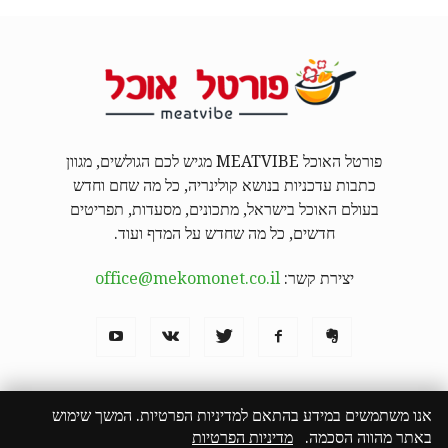
פורטל האוכל MEATVIBE מגיש לכם הגולשים, מגוון
כתבות עדכניות בנושא קולינריה, כל מה שחם וחדש
בעולם האוכל בישראל, מתכונים, מסעדות, תפריטים
חדשים, כל מה שחדש על המדף ועוד.
יצירת קשר:
office@mekomonet.co.il
אנו משתמשים במידע בהתאם למדיניות הפרטיות. המשך שימוש
באתר מהווה הסכמה.
מדיניות הפרטיות
מחפשים כותבים
פרסמו אצלנו
פרסום תוכן שיווקי
המבורגר באילת
הצהרת נגישות