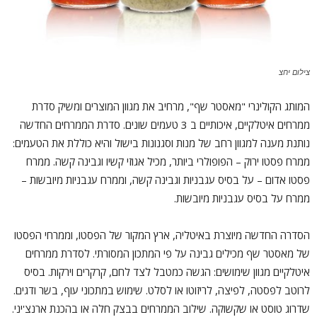
צילום יחצ
המותג הקולינרי "מאסטר שף", מרחיב את מגוון המוצרים ומשיק סדרת
ממרחים איטלקיים, איכותיים ב 3 טעמים שונים. סדרת הממרחים החדשה
נותנת מענה למגוון רחב של מנות וסגנונות בישול והיא כוללת את הטעמים:
ממרח פסטו ירוק – הפופולרי ביותר, מכיל אגוזי קשיו וגבינה קשה. ממרח
פסטו אדום – על בסיס עגבניות וגבינה קשה, וממרח עגבניות מיובשות –
ממרח על בסיס עגבניות מיובשות.
הסדרה החדשה מיוצרת באיטליה, ארץ המקור של הפסטו, וממרחי הפסטו
של מאסטר שף מכילים גבינה על פי המתכון המסורתי. לסדרת ממרחים
איטלקיים מגוון שימושים: הגשה כמטבל לצד לחם, קרקרים וירקות. בסיס
לרוטב לפסטה, לפיצה, לריזוטו או לסלט. שימוש במתכוני עוף, בשר ודגים.
שדרוג טוסט או שקשוקה. שילוב הממרחים בבצק חלה או בהכנת ארנצ'יני.