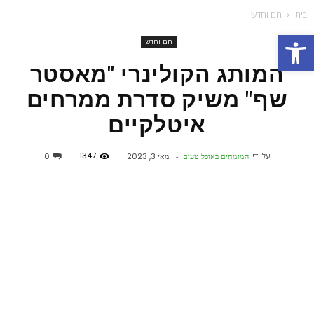
בית
חם וחדש
פתח סרגל נגישות
חם וחדש
המותג הקולינרי "מאסטר
שף" משיק סדרת ממרחים
איטלקיים
1347
על ידי
המומחים באוכל טעים
-
מאי 3, 2023
0