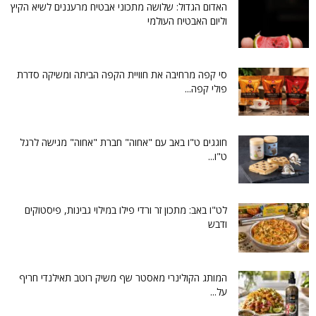
האדום הגדול: שלושה מתכוני אבטיח מרעננים לשיא הקיץ
וליום האבטיח העולמי
סי קפה מרחיבה את חוויית הקפה הביתה ומשיקה סדרת
פולי קפה...
חוגגים ט"ו באב עם "אחוה" חברת "אחוה" מגישה לרגל
ט"ו...
לט"ו באב: מתכון זר ורדי פילו במילוי גבינות, פיסטוקים
ודבש
המותג הקולינרי מאסטר שף משיק רוטב תאילנדי חריף
על...