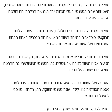
מס' 7 ספגטוני – בין ספגטי לבוקטיני, הספגטוני הם צינורות פסטה ארוכים,
מעט יותר עבים מספגטי ובעלי נוכחות יותר מורגשת בצלחת. הם הולכים
נפלא כמעט עם כל רוטב.
מס' 9 בוקטיני – צינורות עבים וחלולים, עם נוכחות מרשימה בצלחת.
הבוקטיני פופלארים במיוחד באזור רומא, שם הם מככבים באחת המנות
המסורתיות של האזור "פסטה אמטריצ'אנה"
מס' 13 לינגוויני – חבלים ארוכים ושטוחים של פסטה, נקראים גם בבטה.
מגיעים אלינו מאזור ג'נובה שבאיטליה. כמו הספגטי הפופולארי, גם הבבטה
מתלפפת בשמחה על המזלג.
הפסטה של המותג ברילה מאפשרת הכנת מנות מגוונות מעבר למנות
פסטה מסורתיות כגון: קיגל- עוגת ספגטי מתוקה, חמין מקרוני- טוויסט
למאכל הכ חורפי ועוד.
מחיר לצרכן- 5.90- 6.90 שח ( 500 גרם).