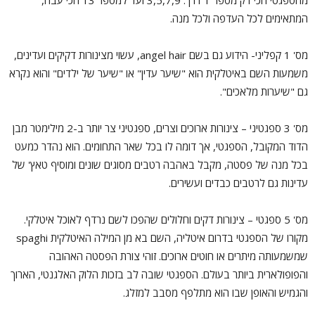
מהספגטי הכי דק מספר 1 דרך: 3,5,7,9 ועד למספר 13 הכי עבה,
המתאימים לכל העדפה ולכל מנה.
מס' 1 קפליני- הידוע גם בשם angel hair, עשוי מצינורות דקיקים ועדינים,
משמעות השם באיטלקית הוא "שיער עדין" או "שיער של ילדים" והוא נקרא
גם "שיערות מלאכים".
מס' 3 ספגטיני – צינורות ארוכים וצרים, ספגטיני צר יותר ב-2 מילימטר מבן
הדוד המקובל, הספגטי, אך דומה לו בכל שאר התחומים. הוא נהדר כמעט
בכל מנה של פסטה, מקבל באהבה רטבים מסוגים שונים ומוסיף טאץ' של
עדינות גם לרטבים כבדים ועשירים.
מס' 5 ספגטי – צינורות דקים וחלולים שהפכו לשם נרדף לאוכל איטלקי.
מקורו של הספגטי בדרום איטליה, השם בא מן המילה האיטלקית spaghi
שמשמעותה מיתרים או חוטים ארוכים. זוהי צורת הפסטה האהובה
והפופולארית ביותר בעולם. הספגטי שובה לב בזכות הלוק האלגנטי, הארוך
והגמיש והאופן שבו הוא מתלפף מסבב למזלג.