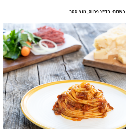
כשרות: בד"צ פרווה, מנצ'סטר.