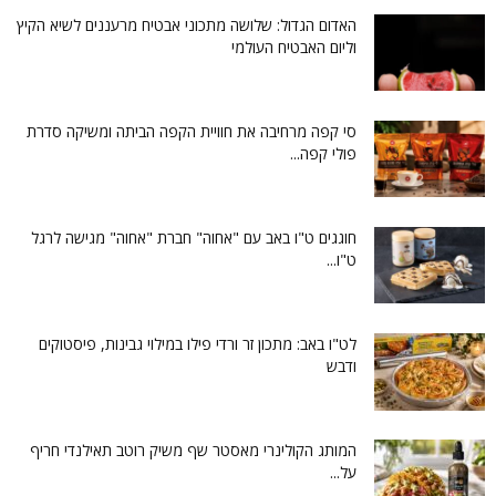
האדום הגדול: שלושה מתכוני אבטיח מרעננים לשיא הקיץ
וליום האבטיח העולמי
סי קפה מרחיבה את חוויית הקפה הביתה ומשיקה סדרת
פולי קפה...
חוגגים ט"ו באב עם "אחוה" חברת "אחוה" מגישה לרגל
ט"ו...
לט"ו באב: מתכון זר ורדי פילו במילוי גבינות, פיסטוקים
ודבש
המותג הקולינרי מאסטר שף משיק רוטב תאילנדי חריף
על...