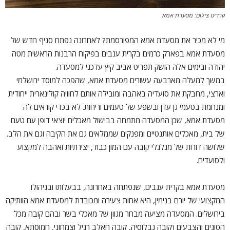
קרדיט צילום: מסעדת אמא
מי לא מכיר את מסעדת אמא המפורסמת? לאחרונה נפתח סניף חדש של
מסעדת אמא בפארק כרמים בקרית ענבים בפיקוח הרבנות הראשית מטה
יהודה ובימים אלה הושק תפריט אביב קיץ עדכני למסעדה.
במשך למעלה מארבעה עשורים מסעדת אמא, שהפכה למוסד ירושלמי
וארצי, מחבקת את סועדיה באהבה ומובילה אותם לחוויה קולינארית ייחודית
ומנחמת בטעמי גן עדן ובשפע של טעמים וריחות. לא בכדי קוראים לה
מסעדת אמא, שכן המסעדה מתמחה בבישול מאכלים יוצאי דופן עם טעם
של בית, מאכלים אותנטיים ומפנקים שממלאים גם את הקיבה וגם את הלב.
שלושה דורות של מגלגלי קובה עם המון כבוד, יצירתיות ואהבה למקצוע
ולסועדים.
מסעדת אמא בקרית ענבים, שנפתחה באחרונה, בבעלותו ובניהולו
המקצועי של יורם בנימין, היא אחות צעירה ומכובדת למסעדת אמא הוותיקה
בירושלים. המסעדה מציעה מבחר מגוון של מאכלי בשר ובהם קובה מכל
הסוגים והצבעים (קובה נבלוסיה, קובה חאלב רגיל וצמחוני, חמוסתא, קובה