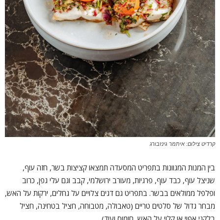
קרדיט צילום: איתמר גינזבורג
בין המנות המגוונות בתפריט המסעדה תמצאו קציצות בשר, חזה עוף,
שניצל עוף, כבד עוף, פרגיות, מעורב ירושלמי, קבב וגם עלי גפן, כרוב
ופלפל ממולאים בבשר. בתפריט גם דגים צלויים על גחלים, ירקות על האש,
מבחר גדול של סלטים טריים (טאבולה, מטבוחה, חציל בטחינה, חציל
בלקני אפוי או קלוי על האש, חומוס ועוד).