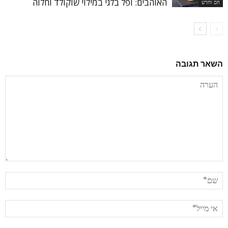
האוהבים: ופל בלגי במילוי שוקולד וחלוה
חם וחדש
השאר תגובה