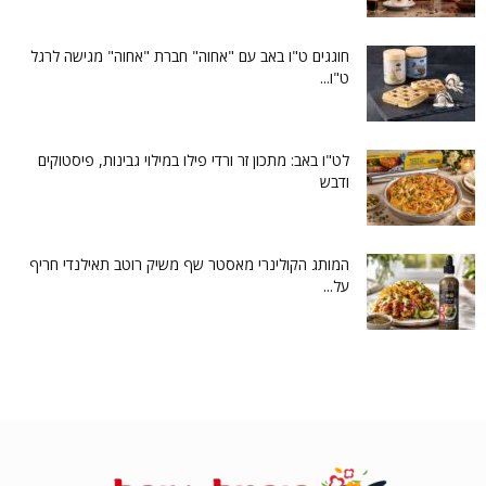
חוגגים ט"ו באב עם "אחוה" חברת "אחוה" מגישה לרגל
ט"ו...
לט"ו באב: מתכון זר ורדי פילו במילוי גבינות, פיסטוקים
ודבש
המותג הקולינרי מאסטר שף משיק רוטב תאילנדי חריף
על...