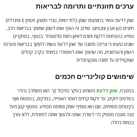
ערכים תזונתיים ותרומה לבריאות
שמן דלעת עשיר בחומצות שומן בלתי רוויות, נוגדי חמצון, ויטמין E ומינרלים
חיוניים כגון אבץ ומגנזיום. שילוב זה הופך אותו לשמן שתומך בבריאות הלב,
מסייע בהפחתת דלקות ותורם לאיזון רמות כולסטרול. בנוסף, במחקרים
שונים נמצא כי צריכה מתונה של שמן דלעת עשויה לתמוך בבריאות מערכת
השתן והערמונית, מה שהופך אותו לפופולרי במיוחד בקרב קהלים
שמקפידים על תזונה פונקציונלית.
שימושים קולינריים חכמים
במטבח,
שמן דלעת
משמש בעיקר כתיבול קר. הוא משתלב נהדר
בסלטים ירוקים, על ירקות קלויים לאחר האפייה, במרקים, בפסטות ואף
בקינוחים מסוימים, שם הוא מוסיף עומק וטוויסט מפתיע. טפטוף קטן מעל
מנה מוכנה מספיק כדי לשדרג אותה ולהפוך אותה למיוחדת, ללא צורך
בכמות גדולה.