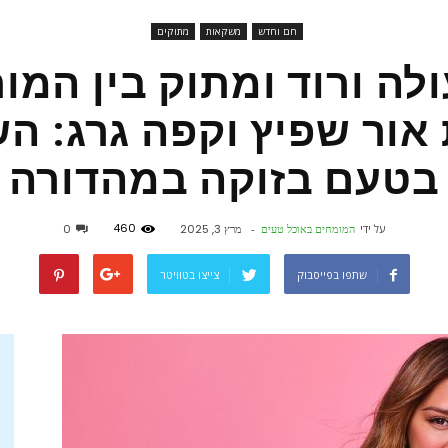
חם וחדש
משקאות
מתוקים
פורטל
לה ורוד ומתוק בין המות
 אור שפיץ וקפה גרג: ה
 בטעם בזוקה במהדורה 
אוכל
460
על ידי
המומחים באוכל טעים
-
מרץ 3, 2025
0
שתפו בפייסבוק
צייצו בטוויטר