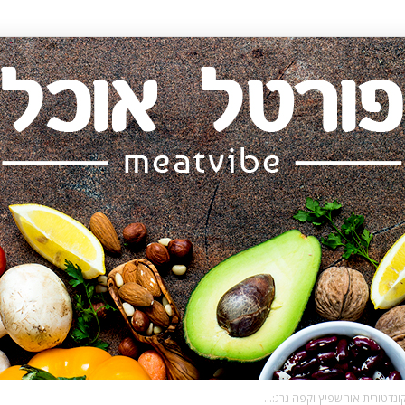
ונדטורית אור שפיץ וקפה גרג:...