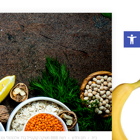
פתח סרגל נגישות
בית
חם וחדש
רשת BBB משיקה קוקטייל ברד אלכוהולי צונן ומרענן במיוחד לתפריט קיץ 2022