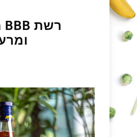
ר
ומרענ