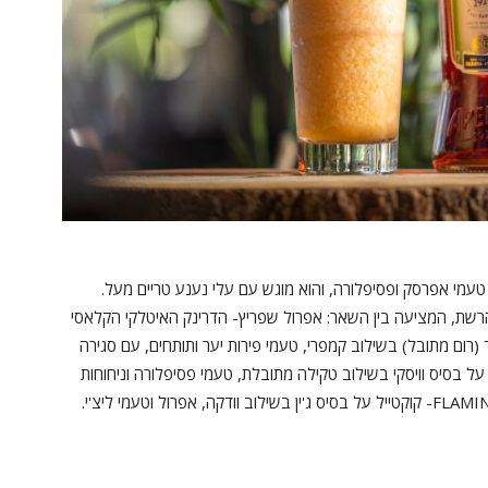
ל טעמי אפרסק ופסיפלורה, והוא מוגש עם עלי נענע טריים מעל.
הרשת, המציעה בין השאר: אפרול שפריץ- הדרינק האיטלקי הקלאסי
ורגן ספייסד (רום מתובל) בשילוב קמפרי, טעמי פירות יער ותותחים, עם סגירה
. (36 ₪), IRISH PASSION- קוקטייל על בסיס וויסקי בשילוב טקילה מתובלת, טעמי פסיפלורה וניחוחות
למון גראס, מוגש עם מקל קינמון ורוזמרין (36 ₪) וFLAMINGO- קוקטייל על בסיס ג'ין בשילוב וודקה, אפרול וטעמי ליצ'י.