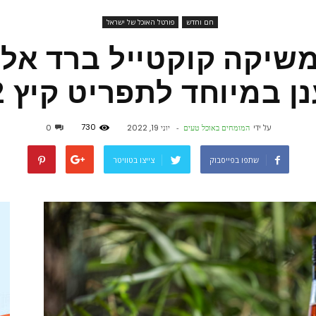
חם וחדש
פורטל האוכל של ישראל
פורטל
שת BBB משיקה קוקטייל ברד אל
ן במיוחד לתפריט קיץ 2022
אוכל
730
על ידי
המומחים באוכל טעים
-
יוני 19, 2022
0
שתפו בפייסבוק
צייצו בטוויטר