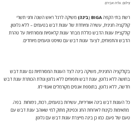
צילום: גליה אבירם
רשת בתי הקפה
BIGA
(
ביגה)
משיקה לרגל ראש השנה וחגי תשרי
קולקציה חגיגית, עשירה ומיוחדת של עוגות דבש בטעמים – ללא גלוטון.
קולקציית עוגות הדבש כוללת מבחר עוגות קלאסיות ומסורתיות על טהרת
הדבש והתפוחים, לצעד עוגות דבש עם טוויסט וטעמים מיוחדים.
בקולקציה החגיגית, משיקה ביגה לצד העוגות המסורתיות גם עוגת דבש
בחושה ללא גלוטן, עוגת דבש ותפוחים ללא גלוטן וגולת הכותרת עוגת דבש
חדשה, ללא גלוטן, בתוספת אגסים מקורמלים ואגוזי לוז.
כל העוגות דבש ביגה אווריריות, עשירות בטעמים, רכות, נימוחות בפה.
מתאימות כקינוח לארוחת החג וכפינוק מתוק למי שאוהב עוגת דבש עם
טעם של פעם. כמו כן ביגה מייצרת עוגות דבש עם גלוטן.