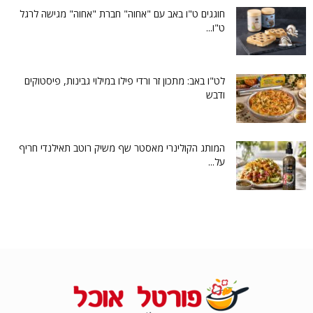
חוגגים ט"ו באב עם "אחוה" חברת "אחוה" מגישה לרגל
ט"ו...
לט"ו באב: מתכון זר ורדי פילו במילוי גבינות, פיסטוקים
ודבש
המותג הקולינרי מאסטר שף משיק רוטב תאילנדי חריף
על...