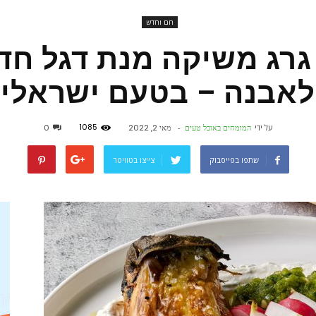
חם וחדש
פורטל
רג משיקה מנת דגל חד
לאבנה – בטעם ישראלי
אוכל
1085
על ידי
המומחים באוכל טעים
-
מאי 2, 2022
0
שתפו בפייסבוק
צייצו בטוויטר