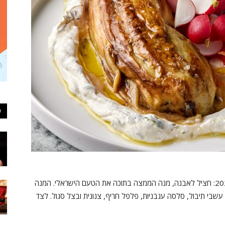
ע
רשת קפה גרג משיקה מנת דגל חדשה לתפריט קיץ 2022: חציל לאבנה, מנה הממצה בתוכה את הטעם הישראלי. המנה
י תיבול, סלסה עגבניות, פלפל חריף, צנונית ובצל סגול. לצד