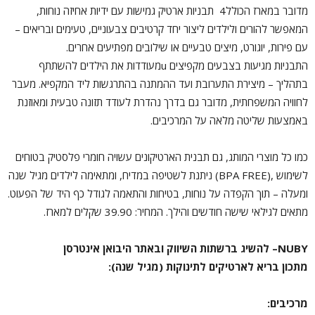
מדובר במארז הכולל4 תבניות ארטיק גמישות עם ידיות אחיזה נוחות,
המאפשר להורים ולילדים ליצור יחד קרטיבים צבעוניים, טעימים ובריאים –
עם פירות, יוגורט, מיצים טבעיים או שילובים מפתיעים אחרים.
התבניות מגיעות בצבעים מקפיצים uמעודדות את הילדים להשתתף
בתהליך – מיצירת התערובת ועד ההמתנה בהתרגשות ליד המקפיא. מעבר
לחוויה המשפחתית, מדובר גם בדרך נהדרת לעודד תזונה טבעית ומאוזנת
באמצעות שליטה מלאה על המרכיבים.
כמו כל מוצרי המותג, גם תבנית הארטיקונים עשויה חומרי פלסטיק בטוחים
לשימוש ,(BPA FREE) ניתנת לשטיפה במדיח, ומתאימה לילדים מגיל שנה
ומעלה – תוך הקפדה על נוחות, בטיחות והתאמה לגודל כף היד של הפעוט.
מתאים לגילאי שישה חודשים והילך. המחיר: 39.90 שקלים למארז.
NUBY
– להשיג ברשתות השיווק ובאתר היבואן אינטרסן
מתכון בריא לארטיקים לתינוקות (מגיל שנה)
:
מרכיבים
: