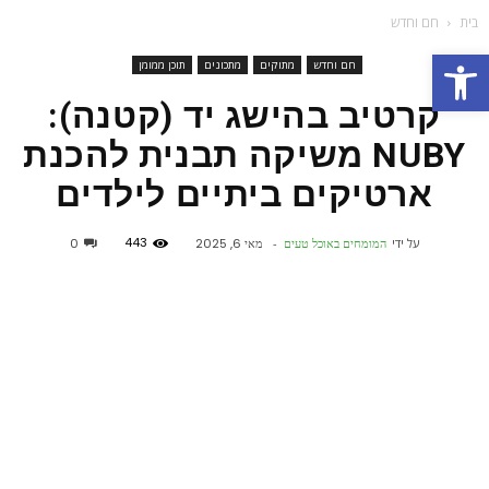
בית
חם וחדש
פתח סרגל נגישות
חם וחדש
מתוקים
מתכונים
תוכן ממומן
קרטיב בהישג יד (קטנה):
NUBY משיקה תבנית להכנת
ארטיקים ביתיים לילדים
443
על ידי
המומחים באוכל טעים
-
מאי 6, 2025
0