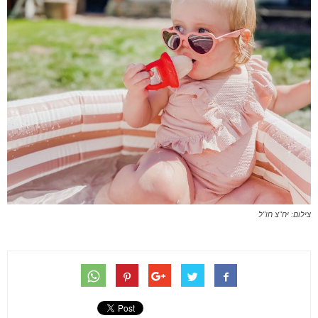
צילום: יח"צ חו"ל