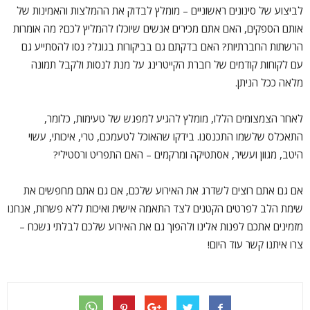
לביצוע של סינונים ראשוניים – מומלץ לבדוק את ההמלצות והאמינות של
אותם הספקים, האם אתם מכירים אנשים שיוכלו להמליץ לכם? מה אומרות
הרשתות החברתיות? האם בדקתם גם בביקורות בגוגל? נסו להסתייע גם
עם לקוחות קודמים של חברת הקייטרינג על מנת לנסות ולקבל תמונה
מלאה ככל הניתן.
לאחר הצמצומים הללו, מומלץ להגיע למפגש של טעימות, כלומר,
התאכלס שלשמו התכנסנו. בידקו שהאוכל לטעמכם, טרי, איכותי, עשוי
היטב, מגוון ועשיר, אסתטיקה ומרקמים – האם התפריט ורסטילי?
אם גם אתם רוצים לשדרג את האירוע שלכם, אם גם אתם מחפשים את
שימת הלב לפרטים הקטנים לצד התאמה אישית ואיכות ללא פשרות, אנחנו
מזמינים אתכם לפנות אלינו ולהפוך גם את האירוע שלכם לבלתי נשכח –
צרו איתנו קשר עוד היום!