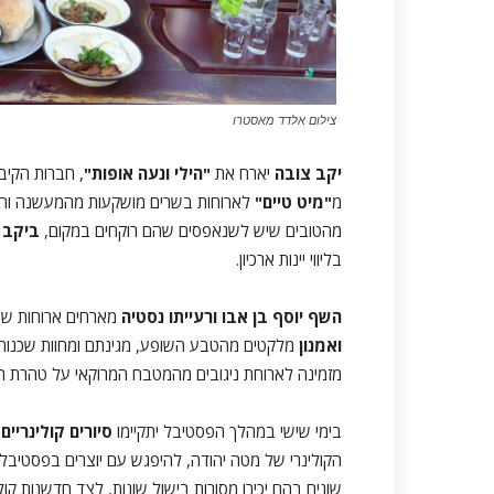
צילום אלדד מאסטרו
יקב צובה
יארח את
"הילי ונעה אופות"
, חברות הקיבו
מ
"מיט טיים"
לארוחות בשרים מושקעות מהמעשנה והג
מהטובים שיש לשנאפסים שהם רוקחים במקום,
ביקב 
בליווי יינות ארכיון.
השף יוסף בן אבו ורעייתו נסטיה
מארחים ארוחות שף
ואמנון
מלקטים מהטבע השופע, מגינתם ומחוות שכנות ו
מזמינה לארוחת ניגובים מהמטבח המרוקאי על טהרת 
בימי שישי במהלך הפסטיבל יתקיימו
סיורים קולינריים
ש
הקולינרי של מטה יהודה, להיפגש עם יוצרים בפסטיבל, 
שונים בהם יכירו מסורות בישול שונות, לצד חדשנות קולי