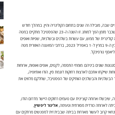
ה, על 58 היישובים הרב גוניים שבה, מובילה זה שנים בתחום הקולינריה והיין. במהלך חודש
שכבר מזמן הפך למותג. זו השנה ה-23 שהפסטיבל מתקיים במטה
ה קולינרית של ממש, עם עשרות בשלנים ובשלניות, שפיות ואופים
המתמחים בסגנונות שונים ומיוחדים. הפסטיבל יתקיים בין ה-9 במרץ ל-1 באפריל 2023, ברחבי המועצה האזורית מטה
אסף גורפינקל.
ת שונים ביניהם: מומחי התססה, לקטים, אופים ואופות, ארוחות
ות שייקחו אתכם לארצות רחוקות דוגמת סין, הודו ואתיופיה,
צד הבשלניות והבשלנים הוותיקים של הפסטיבל, שחלקם מלווים את
, שיבשלו ארוחה קוצ'ינית עם טעמים רחוקים היישר מדרום הודו,
תה לארוחה כורדית מסורתית וטעימה,
אלינור ליפשיץ
,
בשנחאי קרוב לעשור מארחת בביתה שבבית זית למפגשים מרתקים עם