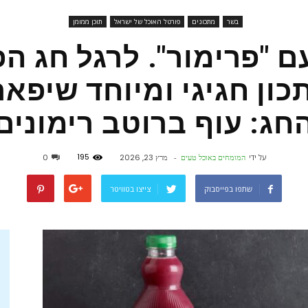
בשר
מתכונים
פורטל האוכל של ישראל
תוכן ממומן
פורטל
 "פרימור". לרגל חג ה
כון חגיגי ומיוחד שיפא
חג: עוף ברוטב רימונים
אוכל
195
על ידי
המומחים באוכל טעים
-
מרץ 23, 2026
0
שתפו בפייסבוק
צייצו בטוויטר