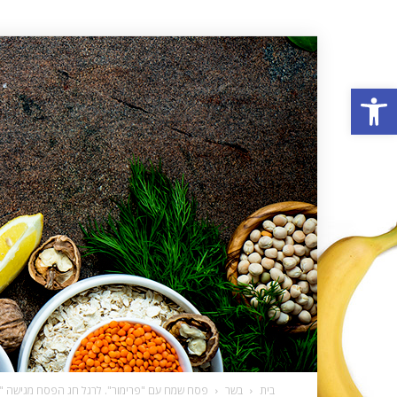
פתח סרגל נגישות
בית
בשר
פסח שמח עם "פרימור". לרגל חג הפסח מגישה "פרימ