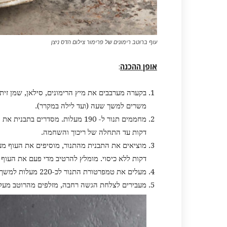
עוף ברוטב רימונים של פרימור צילום הדס ניצן
אופן ההכנה
:
בקערה מערבבים את מיץ הרימונים, סילאן, שמן זית,
משרים למשך שעה (ועד לילה במקרר).
דקות עד התחלה של ריכוך והשחמה.
דקות ללא כיסוי. מומלץ להרטיב מדי פעם את העוף 
מעלים את טמפרטורת התנור לכ-220 מעלות למשך 5-10 דקות עד קבלת גלייז מבריק על העוף.
מעבירים לצלחת הגשה רחבה, מזלפים מהרוטב מעל ומ