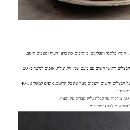
 חומץ בלסמי ותבלינים. מוסיפים את כרעי העוף ומצפים היטב.
מחממים תנור ל- 190 מעלות. מסדרים בתבנית את הבצלים וראשי השום עם מעט שמן זית ומלח. אופים למשך כ- 20
מוציאים את התבנית מהתנור, מוסיפים את העוף מעל הבצלים והשום ויוצקים מעל את כל הרוטב. אופים למשך 40-50
מהרוטב.
גישים לצד גרגירי רימון.