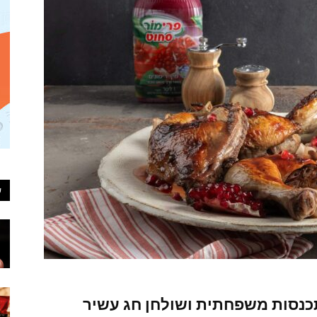
ע
נסות משפחתית ושולחן חג עשיר