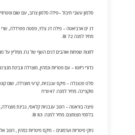
סלמון עשבי תיבול –פילה סלמון צרוב, עם שום ופטרוזיליה
דג ים ארביאטה – פילה דג צלוי, פסטה פפרדלה, שרי שרוף
מחיר למנה 72 ₪.
לזוגות שפחות אוהבים דגים השף של גרג ממליץ על מנות
כדורי ריזוטו – עם פטריות וכמהין, מוצרלה וגבינת מנצ'גו,
סלט פנצנלה – מיקס עגבניות, קרעי מוצרלה, שום קונפ
פוקצי'נה. מחיר למנה: 47ש"ח
פיצה בוראטה – רוטב עגבניות קלאסי, גבינת מוצרלה, ש
בלסמי מצומצם. מחיר למנה: 83 ₪.
ניוקי פיטריות וערמונים – מיקס פיטריות כמהין , רוטב אלפר