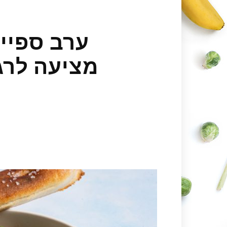
ערב ספייש
מציעה לרג