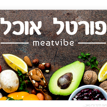
עה לרגל ט"ו באב,...