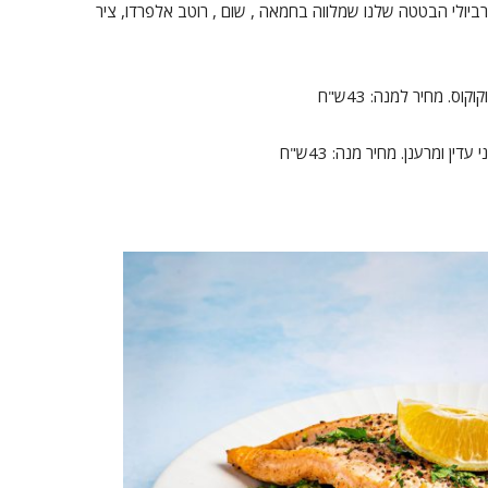
רביולי הבטטה שלנו שמלווה בחמאה , שום , רוטב אלפרדו, ציר
וס. מחיר למנה: 43ש"ח
ן ומרענן. מחיר מנה: 43ש"ח