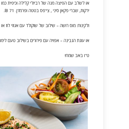
או לשלב עם הפיצה מנה של רביולי קלילה וכיפית כמו 
ירקות, שברי פקאן סיני , צי'פס בטטה ופרמז'ן. 71 ₪.
ולקינוח: מוס רושה – שילוב של שוקולד עם אגוזי לוז או וקוק
או עוגת הגבינה – אפויה עם פירורים בשילוב טעם לימוני עדי
ט"ו באב שמח!