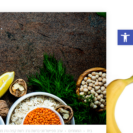
פתח סרגל נגישות
בית
המומחים
ערב ספיישל זוגי ברשת גרג: רשת קפה גרג מצי