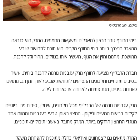
צילום: יחצ הרבלייף
בימי החורף גובר הרצון למאכלים ומשקאות מחממים. המרק הוא כנראה
המאכל הנצרך ביותר בימי החורף הקרים. הוא תורם לתחושת שובע
ממושכת, מחמם ומזין את הגוף, מעשיר אותו בנוזלים, מהיר וקל להכנה.
חברת הרבלייף מציעה לחורף מרק עגבניות גורמה להכנה ביתית, עשיר
בסיבים תזונתיים וחלבונים המסייעים לתחושת שובע לאורך זמן רב. מתאים
כארוחת ביניים, מנת פתיחה לארוחה או כארוחת לילה.
מרק עגבניות גורמה של הרבלייף מכיל חלבונים, אינולין, סיבים פרו-ביוטיים
לקידום בריאות המעיים וליקופן- המצוי באופן טבעי בעגבניות ומהווה אחד
מנוגדי החמצון החזקים ביותר. המרק מתובל בעשבי תיבול ים-תיכוניים.
המרק מתאים גם לצמחונים ואידיאלי כחלק מתוכנית להפחתת משקל