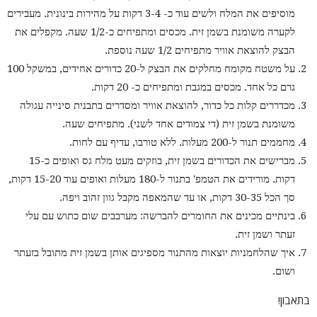
מוסיפים את המלח ולשים עוד כ- 3-4 דקות על מהירות בינונית. מעבירים
לקערה משומנת בשמן זית. מכסים ומתפיחים כ-1/2 שעה. מקפלים את
הבצק להוצאת אוויר מתפיחים 1/2 שעה נוספת.
על משטח מקומח מחלקים את הבצק ל-20 כדורים אחידים, במשקל 100
גרם כל אחד. מכסים במגבת ומתפיחים כ- 20 דקות.
מכדררים קלות כל כדור, להוצאת אוויר ומסדרים בתבנית סינייה עגולה
משומנת בשמן זית (די צמודים אחד לשני). מתפיחים שעה.
מחממים תנור ל-200 מעלות. ללא טורבו, עדיף עם לחות.
מברישים את הכדורים בשמן זית, בוזקים מעט מלח גס ואופים כ-15
דקות. מורידים את הטמפ' בתנור ל-180 מעלות ואופים עוד 15-20 דקות,
סך הכל 30-35 דקות, או עד שהמאפה מקבל גוון זהוב ויפה.
בינתיים מכינים את החומרים להברשה: מערבבים שום כתוש עם עלי
זעתר ושמן זית.
איך שהלחמניות יוצאות מהתנור מספיגים אותן בשמן זית מתובל בזעתר
ושום.
בתאבון!