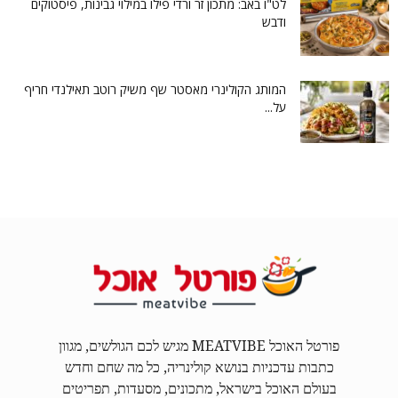
לט"ו באב: מתכון זר ורדי פילו במילוי גבינות, פיסטוקים
ודבש
המותג הקולינרי מאסטר שף משיק רוטב תאילנדי חריף
על...
פורטל האוכל MEATVIBE מגיש לכם הגולשים, מגוון
כתבות עדכניות בנושא קולינריה, כל מה שחם וחדש
בעולם האוכל בישראל, מתכונים, מסעדות, תפריטים