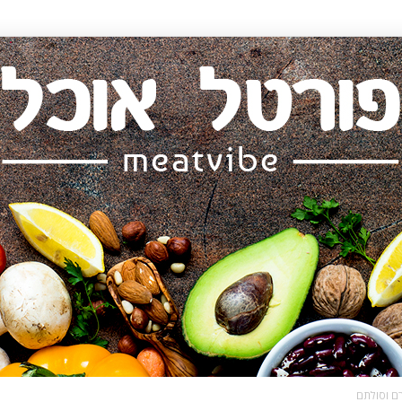
רם וסולתם