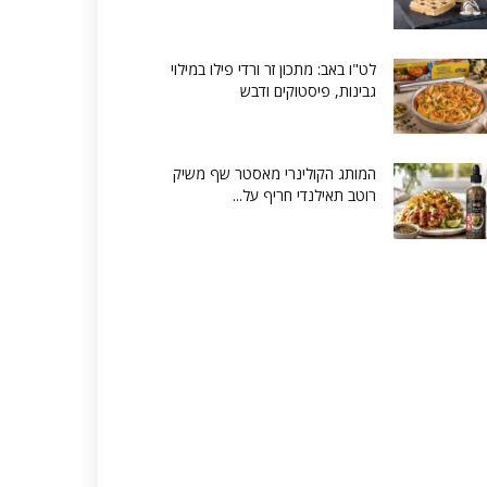
לט"ו באב: מתכון זר ורדי פילו במילוי
גבינות, פיסטוקים ודבש
המותג הקולינרי מאסטר שף משיק
רוטב תאילנדי חריף על...