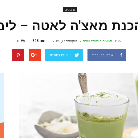
מתכונים
פורטל
כנת מאצ'ה לאטה – לימ
898
על ידי
המומחים באוכל טעים
-
אוקטובר 17, 2021
0
אוכל
שתפו בפייסבוק
צייצו בטוויטר