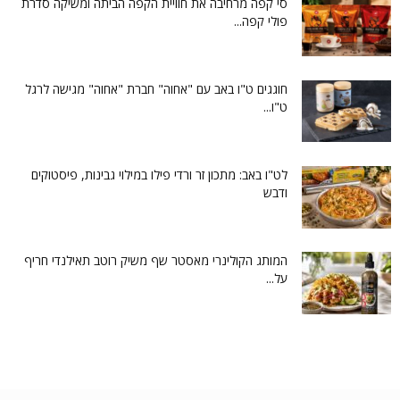
סי קפה מרחיבה את חוויית הקפה הביתה ומשיקה סדרת
פולי קפה...
חוגגים ט"ו באב עם "אחוה" חברת "אחוה" מגישה לרגל
ט"ו...
לט"ו באב: מתכון זר ורדי פילו במילוי גבינות, פיסטוקים
ודבש
המותג הקולינרי מאסטר שף משיק רוטב תאילנדי חריף
על...