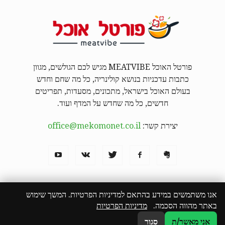
פורטל האוכל MEATVIBE מגיש לכם הגולשים, מגוון
כתבות עדכניות בנושא קולינריה, כל מה שחם וחדש
בעולם האוכל בישראל, מתכונים, מסעדות, תפריטים
חדשים, כל מה שחדש על המדף ועוד.
יצירת קשר:
office@mekomonet.co.il
אנו משתמשים במידע בהתאם למדיניות הפרטיות. המשך שימוש
באתר מהווה הסכמה.
מדיניות הפרטיות
מחפשים כותבים
פרסמו אצלנו
פרסום תוכן שיווקי
המבורגר באילת
הצהרת נגישות
אני מאשר/ת
סגור