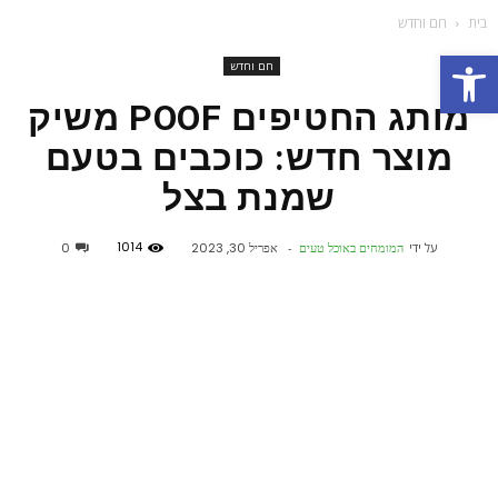
בית
חם וחדש
פתח סרגל נגישות
חם וחדש
מותג החטיפים POOF משיק
מוצר חדש: כוכבים בטעם
שמנת בצל
1014
על ידי
המומחים באוכל טעים
-
אפריל 30, 2023
0