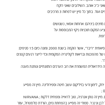
ני כ"כ אוהב. השילובים שאני רוקח
. בתוך כל מיץ יש לפחות 3 מרכיבים
ינים ביניהם: ארוחות אסאי, נשנושים
ציע המקום תוכניות ניקוי המבוססות על
ופת.
מאחורי המיזם עומד נתי אלטיט הבעלים של הרשת האסיאתית "ריבר", אשר הוקמה בשנת 2000 ומונה כיום 15 סניפים:
של מהפכנות ובריאות לקולינריה המקומית וכדי לייצר רגעים קטנים
".
ה הידראולית המשמרת את רוב הערכים התזונתיים ונותנת מענה
 של תפוח ירוק, לימון זרעי בזיליקום עשב חיטה וספירולינה. מיץ זה מסייע
 ;
CLEOPATRA המורכב מסלק, גזר, תפוח, גינגר וענבים. מיץ זה נותן אנרגיה, טוב לראייה ומפחית דלקות ; NIRVANA
בן וג'נג'ר. סמודי זה מסייע בהפחתת גזים, הורדת כולסטרול, עוזר