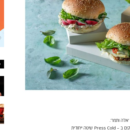
ע
אלה ותמר'.
טה ייחודית