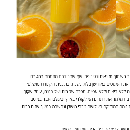
ר בשיתוף תזונאית ונטורופת. שף שחר דבח מתמחה במטבח
נה ולאחרונה אף כבש את השופטים באודישן בלתי נשכח, בתוכנית ה'קינוח המושלם'
 ברולה ללא ביצים וללא אפייה, ספרה של תות ושל בננה, עיגול שקוף
 דבח מלמד את התחום המולקולרי בארץ ובעולם ועבד במיטב
דת נומה המחזיקה בשלושה כוכבי מישלן ונחשבה במשך שנים רבות
מחשבה עמוקה ועל הרצון שהתוצר הסופי