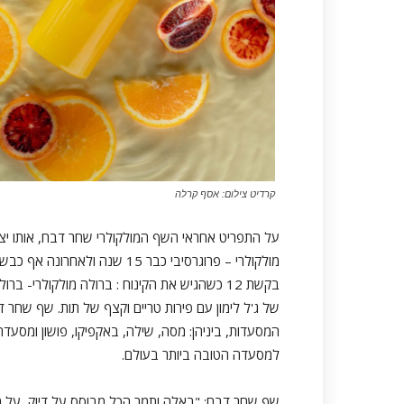
קרדיט צילום: אסף קרלה
על התפריט אחראי השף המולקולרי שחר דבח, אותו יצ
מולקולרי – פרוגרסיבי כבר 15 ש
בקשת 12 כשהגיש את הקינוח : ברולה מולקולרי-
של ג'ל לימון עם פירות טריים וקצף של תות. שף שחר
המסעדות, ביניהן: מסה, שילה, באקפיקו, פושון ומסע
למסעדה הטובה ביותר בעולם.
שף שחר דבח: "באלה ותמר הכל מבוסס על דיוק, על 