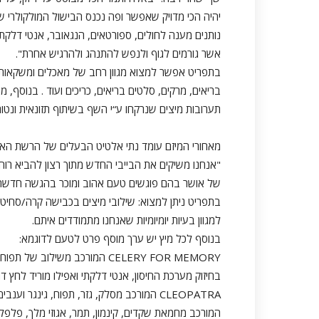
יהיה הכי מדויק שאפשר ופה נכנס הבישול המולקולרי שא
נותנים מענה לחולים, ספורטאים, הנגאובר, אנטי דלקתיים ועוד
אשר גורמים לגוף ולנפש להתנהג ולהרגיש אחרת".
בתפריט אפשר למצוא מגוון רחב של מאכלים ומשקאות מז
בריאים, מרקים, סלטים בריאים, כריכים ועוד . בנוסף, מ
תערובות מיצים שנרקחו ע“י השף בשיתוף תזונאית ונטור
"אנחנו משיקים את הבייבי החדש מתוך רצון להביא רוח 
של אושר בהם פוגשים טעם אהוב ומוכר בהגשה חדשה
בתפריט ניתן למצוא: שילובי מיצים בכבישה קרה/סחיט
למגוון בעיות יומיומיות שאנחנו מתמודדים איתם.
בנוסף לכל מיץ יש ערך מוסף פרט לטעם לדוגמא:
CELERY FOR MEMORY המורכב משילוב
בחיזוק מערכת החיסון, אנטי דלקתי ואפילו מוריד לחץ דם
המורכב מחמאת שקדים, קינמון, תמר, אגוזי מלך, פלפל ל