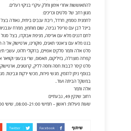
להתאוששות אחרי אימון וחלק עיקרי בניקוי רעלים.
מגוון רחב של סלטים וכריכים:
לחמנית כוסמין, חרדל, ריבת ענבים ביתית, גאודה בצל מ
בייגל לבן עם טריפל גבינה, שום מוחמץ, ממרח עגבניות 
לחם דגנים מלא עם אריסה, מניפת אבוקדו, בצל סגול מ
בגט מלא עם צ'אטני תאנים, פוקורינו, ארטישוק אל ה רו
סלט אלה ותמר סלקים אפויים, ברוקולי חלוט, עשבי תיבו
קפרזה מוצרלה, בזיליקום, תאסוס, שרי צבעוני וקוויאר א
סלט קיסר לבבות חסה וחסה לליק, קרוטונים, ארטישוק, א
בנוסף ניתן להזמין, מגשי פירות, מכשי ירקות וגבינות. מג
במשקל הביתה ועוד..
אלה ותמר
רחוב שינקין 49, גבעתיים
שעות פעילות: ראשון – חמישי 08:00-21:00, שישי 08:00-15:00
שיתוף
Twitter
Facebook