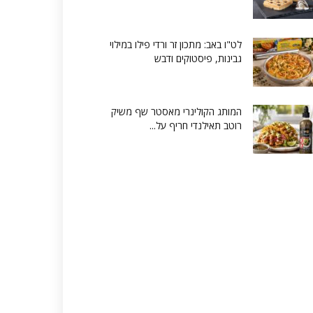
לט"ו באב: מתכון זר ורדי פילו במילוי
גבינות, פיסטוקים ודבש
המותג הקולינרי מאסטר שף משיק
רוטב תאילנדי חריף על...