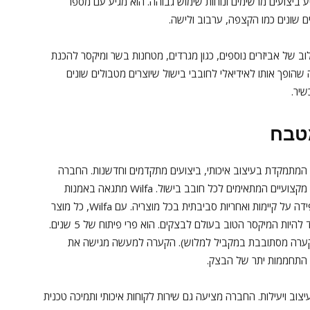
ע ביצועים מרשימים ונוחות שימוש גבוהה. הוא מגיע עם מספר
 שונים כמו הקצפה, ערבוב ולישה.
ב של אביזרים נוספים, כגון מגרדים, מטחנות בשר ומיקסר להכנת
 שהופך אותו לאידיאלי לחובבי בישול שיוצרים מטבולים שונים
שיר.
בח, המתמקדת בעיצוב איכותי, ביצועים מתקדמים וחדשנות. החברה
מציעה מגוון רחב של גאדג'טים למטבח, כולל מיקסרים מקצועיים המתאימים לכל חובב בישול. Wilfa מתגאה באמנות
העיצוב הנורדי שלה, המשלבת יופי ופונקציונליות, ומקפידה על קיימות ואחריות סביבתית בכל מוצריה. עם Wilfa, כל מוצר
הפרובייקר של ווילפא נולד להיות המיקסר הטוב בעולם לבצקים. הוא פרי פיתוח של 5 שנים.
(הקערה מסתובבת במקביל למלוש). הקערה למעשה מגישה את
 התחממות יתר של הבצק.
תיימת בעיצוב ויעילות. החברה מציעה גם שירות לקוחות איכותי ותמיכה טכנית