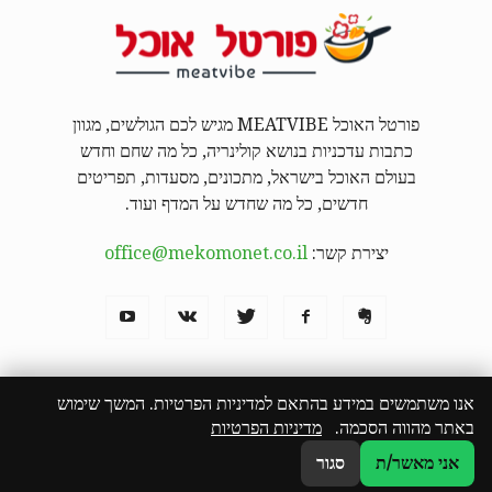
פורטל האוכל MEATVIBE מגיש לכם הגולשים, מגוון
כתבות עדכניות בנושא קולינריה, כל מה שחם וחדש
בעולם האוכל בישראל, מתכונים, מסעדות, תפריטים
חדשים, כל מה שחדש על המדף ועוד.
יצירת קשר:
office@mekomonet.co.il
אנו משתמשים במידע בהתאם למדיניות הפרטיות. המשך שימוש
באתר מהווה הסכמה.
מדיניות הפרטיות
מחפשים כותבים
פרסמו אצלנו
פרסום תוכן שיווקי
המבורגר באילת
הצהרת נגישות
אני מאשר/ת
סגור
© כל הזכויות שמורות לפורטל האוכל MEATVIBE