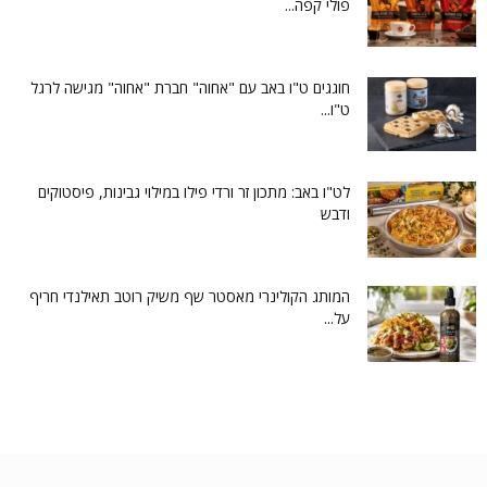
פולי קפה...
חוגגים ט"ו באב עם "אחוה" חברת "אחוה" מגישה לרגל
ט"ו...
לט"ו באב: מתכון זר ורדי פילו במילוי גבינות, פיסטוקים
ודבש
המותג הקולינרי מאסטר שף משיק רוטב תאילנדי חריף
על...