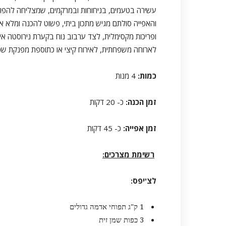
עשירה בטעמים, בניחוחות ובמרקמים, שמצליחה להפוך חו
והאפייה סולתם מגיש מתכון ביתי, פשוט להכנה ומלא
ופריכות מקסימלית, לצד ערבוב נוח בקערת נירוסטה א
לארוחה משפחתית, לאירוח קיצי או כתוספת מפנקת שכ
כמות:
4 מנות
זמן הכנה:
כ- 20 דקות
זמן אפייה:
כ- 45 דקות
רשימת מצרכים
:
לצ'יפס
:
1 ק"ג תפוחי אדמה גדולים
3 כפות שמן זית