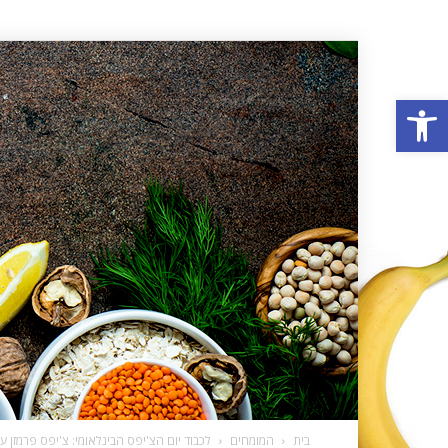
פתח סרגל נגישות
בית
המומחים
לכבוד יום הצ'יפס הבינלאומי: צ'יפס פרמזן 