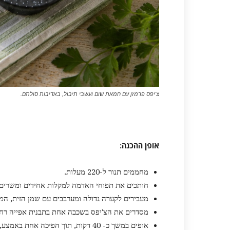
צ'יפס פרמזן עם חמאת שום ועשבי תיבול, באדיבות סולתם.
אופן ההכנה
:
מחממים תנור ל-220 מעלות.
חותכים את תפוחי האדמה למקלות אחידים ומשרים במים קרים כ- 30 דקות. מ
מעבירים לקערה גדולה ומערבבים עם שמן הזית, המל
מסדרים את הצ'יפס בשכבה אחת בתבנית אפייה רח
אופים במשך כ- 40 דקות, תוך הפיכה אחת באמצע, עד שהצ'יפס זהוב ופריך.