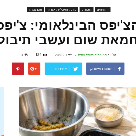
המומחים
מתכונים
פורטל האוכל של ישראל
תוכן ממומן
פורטל
צ'יפס הבינלאומי: צ'יפ
מאת שום ועשבי תיבול
אוכל
124
על ידי
המומחים באוכל טעים
-
יולי 7, 2026
0
שתפו בפייסבוק
צייצו בטוויטר