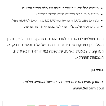
מניחים בכל טורטייה שכבה נדיבה של סלט הכרוב והאננס.
מוסיפים מעל את רצועות העוף ברוטב הברביקיו.
מפזרים מעט כוסברה טרייה ומגישים עם פלחי ליים לסחיטה מעל.
ניתן להוסיף פלפל צ'ילי טרי למי שמעדיף חריפות עדינה.
המנה מומלצת להגשה מיד לאחר ההכנה, כשהעוף חם והסלט קר ורענן.
השילוב בין המתיקות של האננס, החמיצות של הליים וטעמי הברביקיו יוצר
מנה קיצית, צבעונית ומאוזנת, שמתאימה במיוחד לאירוח באווירת יום
העצמאות האמריקאי.
בתיאבון
!
המתכון מוגש באדיבות מותג כלי הבישול והאפייה סולתם
.
www.Soltam.co.il