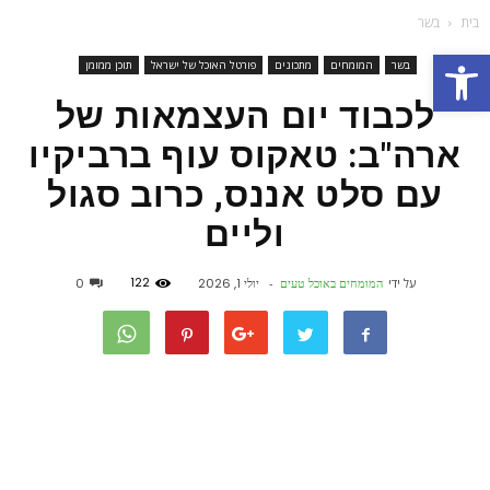
בית
בשר
פתח סרגל נגישות
בשר
המומחים
מתכונים
פורטל האוכל של ישראל
תוכן ממומן
לכבוד יום העצמאות של
ארה"ב: טאקוס עוף ברביקיו
עם סלט אננס, כרוב סגול
וליים
122
על ידי
המומחים באוכל טעים
-
יולי 1, 2026
0