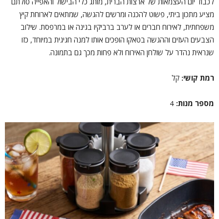
לכבוד יום העצמאות של ארצות הברית, מותג כלי הבישול והאפייה סולתם
מציע מתכון ביתי, פשוט להכנה ומרשים להגשה, שמתאים לארוחת קיץ
משפחתית, לאירוח חברים או לערב ברביקיו בגינה או במרפסת. שילוב
הצבעים העזים וההגשה בטאקו הופכים אותו למנה חגיגית במיוחד, כזו
שנראית נהדר על שולחן האירוח ולא פחות מכך גם בתמונה.
רמת קושי:
קל
מספר מנות:
4