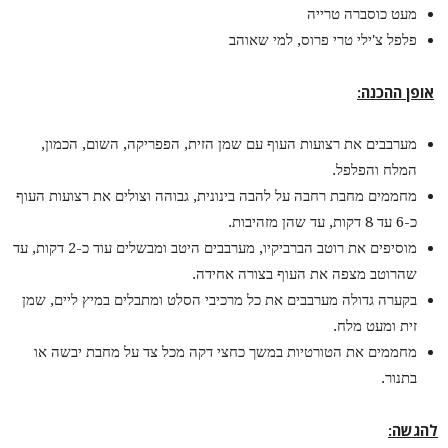
מעט כוסברה טרייה
פלפל צ'ילי טרי פרוס, למי שאוהב
אופן ההכנה
:
מערבבים את רצועות העוף עם שמן הזית, הפפריקה, השום, הכמון,
המלח והפלפל.
מחממים מחבת רחבה על להבה בינונית, גבוהה וצולים את רצועות העוף
כ-6 עד 8 דקות, עד שהן מזהיבות.
מוסיפים את רוטב הברביקיו, מערבבים היטב ומבשלים עוד כ-2 דקות, עד
שהרוטב מצפה את העוף בצורה אחידה.
בקערה גדולה מערבבים את כל מרכיבי הסלט ומתבלים במיץ ליים, שמן
זית ומעט מלח.
מחממים את הטורטיות במשך כחצי דקה מכל צד על מחבת יבשה או
בתנור.
להגשה
: