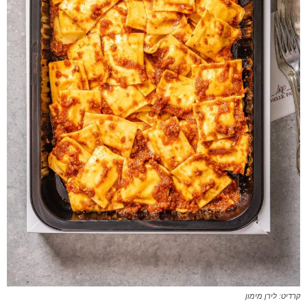
קרדיט: לירן מימון