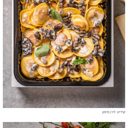
קרדיט: לירן מימון