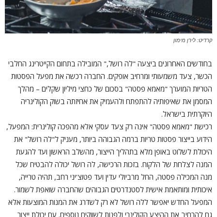
קרדיט: לירן מימון
בחודשים האחרונים ביצעה "לה רושל," המובילה בתחום הקייטרינג החלבי
הכשר, צעד משמעותי ומרחיב אופקים. החברה רכשה את מפעל הפסטות
הטריות המוערך "מאמא פסטה" בסכום של כחצי מיליון שקלים – מהלך
המסמן את שאיפותיה להתפתח ולהעמיק את אחיזתה בשוק הקולינריה
היוקרתית בישראל.
רכישת "מאמא פסטה" אינה רק צעד עסקי אלא מהפכה קולינרית: המפעל,
הידוע בייצור פסטות טריות ברמה הגבוהה ביותר, מעניק ל"לה רושל" את
היכולת לשלוט באופן מלא בתהליך הייצור, מהשלב הראשון ועד להגעת
המנה לצלחת של הלקוח. בזכות הרכישה, לה רושל יכולה להבטיח שכל
מנה המכילה פסטה, החל מרביולי עדין ועד פטוצ'יני רחב, תהיה טרייה,
איכותית ומותאמת אישית לסטנדרטים הגבוהים שהחברה שואפת לשמור.
המפעל החדש יאפשר ללה רושל לא רק לשדרג את המנות המוצעות אלא
גם להרחיב את ההיצע הקולינרי ולפנות לשווקים נוספים. עם יכולת ייצור