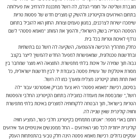
מוגברת ושליטה על חומרי הגלם, לה רושל מתכננת להרחיב את פעילותה
בתחום האירועים והקייטרינג ולהשיק קו מוצרים חדש של פסטות טריות
שיימכרו ישירות לצרכנים, במגוון טעמים וצורות. החזון הוא להוביל בתחום
הפסטה הטרייה בשוק הישראלי, ולהפוך את המותג "מאמא פסטה" לשם
נרדף לאיכות וטריות בכל בית.
כחלק מתהליך הרכישה וההטמעה, השקיעה לה רושל גם בתשתיות
ובחדשנות טכנולוגית, שמאפשרות למפעל החדש להמשיך לייצר בקצב
גבוה תוך שמירה על איכות בלתי מתפשרת. התוצאה היא מוצר שמחבר בין
מסורת איטלקית של עשיית פסטה בעבודת יד לבין חדשנות ישראלית, כל
זאת תחת מותג קייטרינג מצליח ומוערך כמו לה רושל.
בסיכום, רכישת "מאמא פסטה" היא צעד מבריק ואסטרטגי עבור "לה
רושל," שמבססת את מעמדה כמובילה בתחום הקייטרינג החלבי והפסטות
הטריות בישראל, תוך הבטחה ללקוחותיה למוצרים באיכות בלתי מתפשרת
וחוויה קולינרית שאין שנייה לה.
רותם בארי מספר: "אנחנו מתמחים בקייטרינג חלבי כשר, המציע חוויה
קולינרית ייחודית לכל סוגי האירועים – החל ממפגשים אינטימיים ועד אירועים
עסקיים גדולים. רכישת מאמא פסטה הינה חלק טבעי בהתפתחות העסק