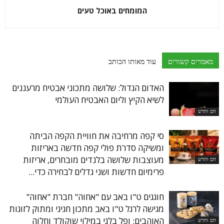
המומחים באוכל טעים
מאמרים קשורים
עוד מאותו הכותב
האדום הגדול: שלושה מתכוני אבטיח מרעננים
לשיא הקיץ וליום האבטיח העולמי
חם וחדש
סי קפה מרחיבה את חוויית הקפה הביתה
ומשיקה סדרת פולי קפה חדשה באריזות
מעוצבות שלושה בלנדים מובחרים, אריזות
חם וחדש
פרימיום חדשות ושני גדלים לבחירה כדי...
חוגגים ט"ו באב עם "אחוה" חברת "אחוה"
מגישה לרגל ט"ו באב מתכון חגיגי ומתוק לזוגות
האוהבים: ופל בלגי במילוי שוקולד וחלוה
חם וחדש