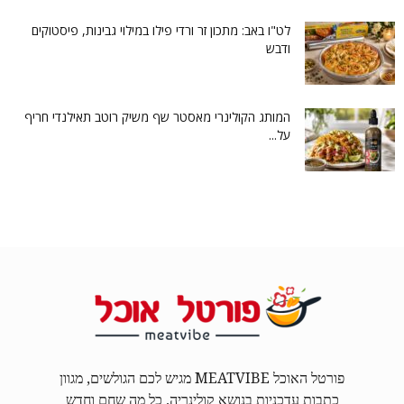
לט"ו באב: מתכון זר ורדי פילו במילוי גבינות, פיסטוקים
ודבש
המותג הקולינרי מאסטר שף משיק רוטב תאילנדי חריף
על...
פורטל האוכל MEATVIBE מגיש לכם הגולשים, מגוון
כתבות עדכניות בנושא קולינריה, כל מה שחם וחדש