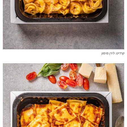
קרדיט: לירן מימון