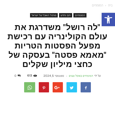
בית
המומחים
פתח סרגל נגישות
המומחים
חם וחדש
פורטל האוכל של ישראל
"לה רושל" משדרגת את
עולם הקולינריה עם רכישת
מפעל הפסטות הטריות
"מאמא פסטה" בעסקה של
כחצי מיליון שקלים
613
על ידי
המומחים באוכל טעים
-
ספטמבר 5, 2024
0