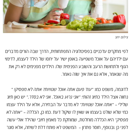
צילום יחצ
לפי מחקרים עדכניים בפסיכולוגיה התפתחותית, הדרך שבה הורים מדברים
עם ילדיהם על אוכל משפיעה באופן ישיר על יחסו של הילד לעצמו, לדימוי
הגוף ולתחושת הרעב והשובע הפנימית שלו. הילדים מפנימים לא רק את
מה שנאמר, אלא גם את
איך
שזה נאמר.
לדוגמה, משפט כמו:
"עוד פעם אתה אוכל שטויות? אתה לא מפסיק!
"
נחווה אצל הילד כתיוג זהותי:
"
אני
גרוע באוכל. אני לא בסדר
."
יש כאן תיוג
שלילי –
"אתה אוכל שטויות"
לא מדבר על הבחירה, אלא על הילד עצמו
כמי שלא שולט בעצמו או שאין לו שיקול דעת .כמו כן, הכללה –
"אתה לא
מפסיק"
היא הכללה מוחלטת, שמוחקת כל מאמץ חיובי שהילד אולי עשה
לפני כן .ובנוסף, חוסר פתרון – המשפט לא פותח דלת לשיחה, אלא סוגר