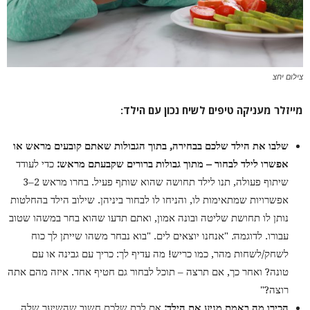
צילום יחצ
מייזלר מעניקה טיפים לשיח נכון עם הילד:
שלבו את הילד שלכם בבחירה, בתוך הגבולות שאתם קובעים מראש או
אפשרו לילד לבחור – מתוך גבולות ברורים שקבעתם מראש:
כדי לעודד
שיתוף פעולה, תנו לילד תחושה שהוא שותף פעיל. בחרו מראש 2–3
אפשרויות שמתאימות לו, והניחו לו לבחור ביניהן. שילוב הילד בהחלטות
נותן לו תחושת שליטה ובונה אמון, ואתם תדעו שהוא בחר במשהו שטוב
עבורו. לדוגמה
:
"אנחנו יוצאים לים. "בוא נבחר משהו שייתן לך כוח
לשחק/לשחות מהר, כמו כריש! מה עדיף לך: כריך עם גבינה או עם
טונה? ואחר כך, אם תרצה – תוכל לבחור גם חטיף אחד. איזה מהם אתה
רוצה?"
הכירו מה באמת מניע את הילד:
אם לבת שלכם חשוב שהשיער שלה