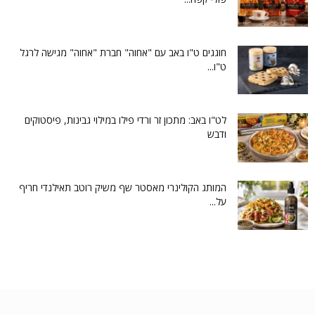
חוגגים ט"ו באב עם "אחוה" חברת "אחוה" מגישה לרגל
ט"ו...
לט"ו באב: מתכון זר ורדי פילו במילוי גבינות, פיסטוקים
ודבש
המותג הקולינרי מאסטר שף משיק רוטב תאילנדי חריף
על...