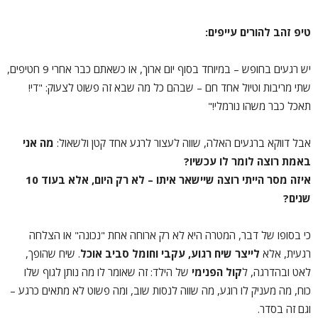
טיפ זהב להורים עייפים:
יש רגעים בחופש – במיוחד בסוף יום ארוך, או כשאתם כבר אחרי 9 חטיפים,
שתי מריבות וטיול אחד חם – שבהם כל מה שבא זה פשוט לצעוק: "די!
תאכל כבר משהו נורמלי!"
אבל דווקא ברגעים האלה, שווה לעצור לרגע אחד קטן ולשאול:
מה אני
באמת רוצה לומר לו עכשיו
?
איזה מסר הייתי רוצה שיישאר איתו – לא רק היום, אלא בעוד 10
שנים
?
כי בסופו של דבר, המטרה היא לא רק ארוחה אחת "נכונה" או הצלחה
רגעית, אלא
לייצר שיח רגוע, עקבי וחומל סביב אוכל
. שיח שהופך,
לאט ובהדרגה, ל
קול הפנימי
של הילד: זה שאומר לו מה נותן לגוף שלו
כוח, מה מעניק לו רוגע, מה שווה לנסות שוב, ומה פשוט לא מתאים כרגע –
וגם זה בסדר.