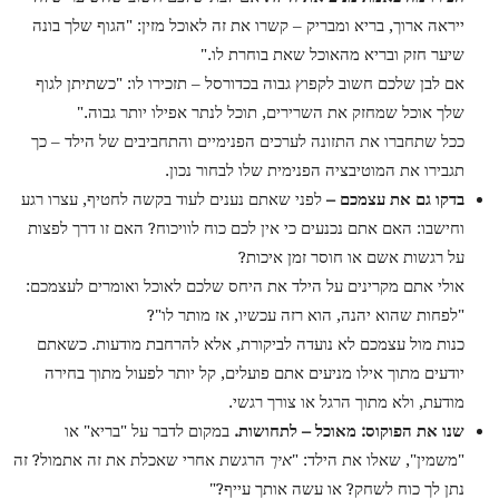
ייראה ארוך, בריא ומבריק – קשרו את זה לאוכל מזין: "הגוף שלך בונה
שיער חזק ובריא מהאוכל שאת בוחרת לו."
אם לבן שלכם חשוב לקפוץ גבוה בכדורסל – תזכירו לו: "כשתיתן לגוף
שלך אוכל שמחזק את השרירים, תוכל לנתר אפילו יותר גבוה."
ככל שתחברו את התזונה לערכים הפנימיים והתחביבים של הילד – כך
תגבירו את המוטיבציה הפנימית שלו לבחור נכון.
בדקו גם את עצמכם –
לפני שאתם נענים לעוד בקשה לחטיף, עצרו רגע
וחישבו: האם אתם נכנעים כי אין לכם כוח לוויכוח? האם זו דרך לפצות
על רגשות אשם או חוסר זמן איכות?
אולי אתם מקרינים על הילד את היחס שלכם לאוכל ואומרים לעצמכם:
"לפחות שהוא יהנה, הוא רזה עכשיו, אז מותר לו"?
כנות מול עצמכם לא נועדה לביקורת, אלא להרחבת מודעות. כשאתם
יודעים מתוך אילו מניעים אתם פועלים, קל יותר לפעול מתוך בחירה
מודעת, ולא מתוך הרגל או צורך רגשי.
שנו את הפוקוס: מאוכל – לתחושות.
במקום לדבר על "בריא" או
"משמין", שאלו את הילד: "
איך
הרגשת אחרי שאכלת את זה אתמול? זה
נתן לך כוח לשחק? או עשה אותך עייף?"