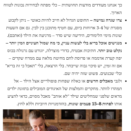
כך אנחנו מעודדים מודעות תחושתית – כלי מפתח לבחירות נכונות לטווח
הארוך.
צרו שגרה גמישה –
החופש הגדול לא חייב להיות כאוטי – ניתן לקבוע
מסגרת של 3-4 ארוחות ביום, עם חטיף מתוכנן בין לבין. גם אם השעות
שונות מימי הלימודים, הידיעה שיש סדר – מרגיעה את הילד (ואתכם).
מנגישים אוכל בריא בלי לעשות עניין, כי מה שמול העיניים וזמין יותר –
נקלט טוב יותר.
חתיכות אבטיח, כדורי מוצרלה, יוגורט עם גרנולה בכוס
יפה קערת אדממה או פרוסת לחם מחיטה מלאה עם ממרח שקדים –
אם זה זמין, יש סיכוי גבוה שייבחר. בלי הרצאה, בלי "תאכל כי זה בריא"
ובלי שכנועים. פשוט שזה יהיה שם.
ולגבי
מאכלים חדשים
או כאלה שפחות פופולריים אצל הילד – אל
תמהרו לוותר. מחקרים והמלצות של האיגודים המובילים בתזונת ילדים
מראים שלפני שמחליטים שילד "לא אוהב" מאכל מסוים, כדאי להציע
אותו
לפחות 8–15 פעמים שונות
, בהזדמנויות חיוביות וללא לחץ.