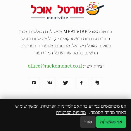
פורטל האוכל MEATVIBE מגיש לכם הגולשים, מגוון
כתבות עדכניות בנושא קולינריה, כל מה שחם וחדש
בעולם האוכל בישראל, מתכונים, מסעדות, תפריטים
חדשים, כל מה שחדש על המדף ועוד.
יצירת קשר:
office@mekomonet.co.il
אנו משתמשים במידע בהתאם למדיניות הפרטיות. המשך שימוש
באתר מהווה הסכמה.
מדיניות הפרטיות
מחפשים כותבים
פרסמו אצלנו
פרסום תוכן שיווקי
המבורגר באילת
הצהרת נגישות
אני מאשר/ת
סגור
© כל הזכויות שמורות לפורטל האוכל MEATVIBE