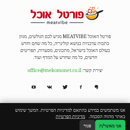
פורטל האוכל MEATVIBE מגיש לכם הגולשים, מגוון
כתבות עדכניות בנושא קולינריה, כל מה שחם וחדש
בעולם האוכל בישראל, מתכונים, מסעדות, תפריטים
חדשים, כל מה שחדש על המדף ועוד.
יצירת קשר:
office@mekomonet.co.il
אנו משתמשים במידע בהתאם למדיניות הפרטיות. המשך שימוש
באתר מהווה הסכמה.
מדיניות הפרטיות
מחפשים כותבים
פרסמו אצלנו
פרסום תוכן שיווקי
המבורגר באילת
הצהרת נגישות
אני מאשר/ת
סגור
© כל הזכויות שמורות לפורטל האוכל MEATVIBE