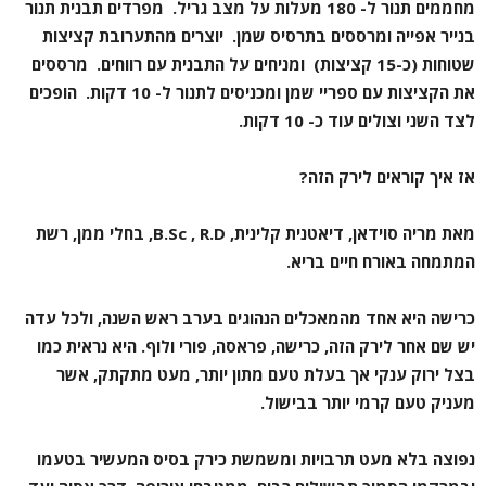
מחממים תנור ל- 180 מעלות על מצב גריל. מפרדים תבנית תנור
בנייר אפייה ומרססים בתרסיס שמן. יוצרים מהתערובת קציצות
שטוחות (כ-15 קציצות) ומניחים על התבנית עם רווחים. מרססים
את הקציצות עם ספריי שמן ומכניסים לתנור ל- 10 דקות. הופכים
לצד השני וצולים עוד כ- 10 דקות.
אז איך קוראים לירק הזה?
מאת מריה סוידאן, דיאטנית קלינית
,
B.Sc , R.D
,
בחלי ממן, רשת
המתמחה באורח חיים בריא
.
כרישה היא אחד מהמאכלים הנהוגים בערב ראש השנה, ולכל עדה
יש שם אחר לירק הזה, כרישה, פראסה, פורי ולוף. היא נראית כמו
בצל ירוק ענקי אך בעלת טעם מתון יותר, מעט מתקתק, אשר
מעניק טעם קרמי יותר בבישול.
נפוצה בלא מעט תרבויות ומשמשת כירק בסיס המעשיר בטעמו