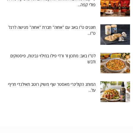
פולי קפה...
חוגגים ט"ו באב עם "אחוה" חברת "אחוה" מגישה לרגל
ט"ו...
לט"ו באב: מתכון זר ורדי פילו במילוי גבינות, פיסטוקים
ודבש
המותג הקולינרי מאסטר שף משיק רוטב תאילנדי חריף
על...