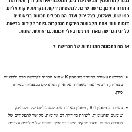
ובמרקמו הסמיך תבשילים רבים, ממטבחי אירופה, דרך אסיה ועד
המזרח התיכון.כרישה שייכת למשפחת ירקות הנקראת ירקות אליום.
כמו שום, שאלוט, בצל ירוק ועוד. הם מכילים תכונות בריאותיים
דומות וזוהי אחת מקבוצות הירקות הנחקרות ביותר לקידום בריאות.
כל זני הכרישה מאוד מזינים ובעלי תכונות בריאותיות שונות.
אז מה התכונות התזונתיות של הכרישה ?
הכרישה עשירה במיוחד בוויטמין K שהוא הכרחי לקרישת הדם ולבבניית
עצמות , הויטמין עוזר בשמירה על איזון המינרלים בעצמות- במיוחד
סידן.
עשירה ב ויטמין B 6 , ויטמין מאוד חשוב למטבוליזם של חלבונים,
שומנים ופחמימות, ליצירת כדוריות דם אדומות. מקושר לתפקודים של
מערכת החיסון ובעל תפקיד חשוב בתהליך ייצורם של מוליכים עצביים.