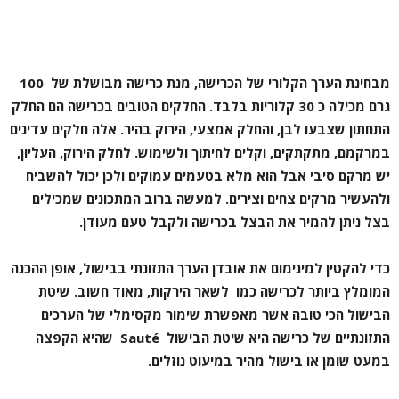
מבחינת הערך הקלורי של הכרישה, מנת כרישה מבושלת של 100
גרם מכילה כ 30 קלוריות בלבד. החלקים הטובים בכרישה הם החלק
התחתון שצבעו לבן, והחלק אמצעי, הירוק בהיר. אלה חלקים עדינים
במרקמם, מתקתקים, וקלים לחיתוך ולשימוש. לחלק הירוק, העליון,
יש מרקם סיבי אבל הוא מלא בטעמים עמוקים ולכן יכול להשביח
ולהעשיר מרקים צחים וצירים. למעשה ברוב המתכונים שמכילים
בצל ניתן להמיר את הבצל בכרישה ולקבל טעם מעודן.
כדי להקטין למינימום את אובדן הערך התזונתי בבישול, אופן ההכנה
המומלץ ביותר לכרישה כמו לשאר הירקות, מאוד חשוב. שיטת
הבישול הכי טובה אשר מאפשרת שימור מקסימלי של הערכים
התזונתיים של כרישה היא שיטת הבישול Sauté שהיא הקפצה
במעט שומן או בישול מהיר במיעוט נוזלים.