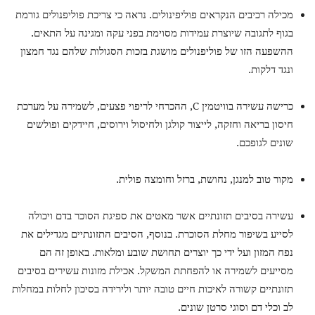
מכילה רכיבים הנקראים פוליפינולים. נראה כי צריכת פוליפנולים גורמת
בגוף לתגובה שיוצרת עמידות מסוימת בפני עקה ומגינה על התאים.
ההשפעה הזו של פוליפנולים מושגת בזכות הסגולות שלהם נגד חמצון
ונגד דלקות.
כרישה עשירה בוויטמין C, ההכרחי לריפוי פצעים, לשמירה על מערכת
חיסון בריאה וחזקה, לייצור קולגן ולחיסול וירוסים, חיידקים ופולשים
שונים לגופכם.
מקור טוב למנגן, נחושת, ברזל וחומצה פולית.
עשירה בסיבים תזונתיים אשר מאטים את ספיגת הסוכר בדם ויכולה
לסייע בשיפור מחלת הסוכרת. בנוסף, הסיבים התזונתיים מגדילים את
נפח המזון ועל ידי כך יוצרים תחושת שובע ומלאות. באופן זה הם
מסייעים לשמירה או להפחתת המשקל. אכילת מזונות עשירים בסיבים
תזונתיים קשורה לאיכות חיים טובה יותר ולירידה בסיכון לחלות במחלות
לב וכלי דם וסוגי סרטן שונים.