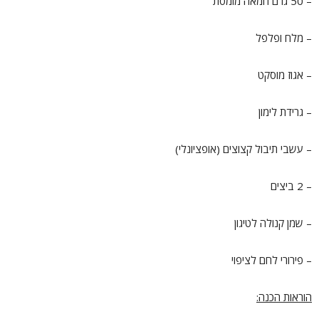
– 50 גרם חמאה מומסת
– מלח ופלפל
– אגוז מוסקט
– גרידת לימון
– עשבי תיבול קצוצים (אופציונלי)
– 2 ביצים
– שמן קנולה לטיגון
– פירורי לחם לציפוי
הוראות הכנה: